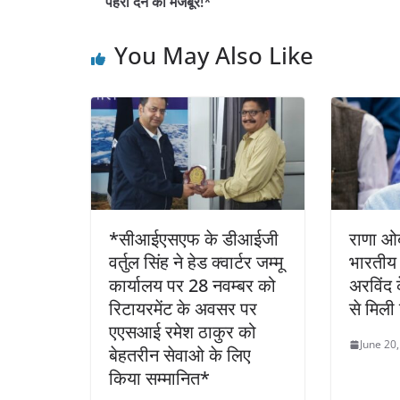
b
A
dI
पहरा देने को मजबूर!*
o
p
n
You May Also Like
o
p
k
*सीआईएसएफ के डीआईजी
राणा ओब
वर्तुल सिंह ने हेड क्वार्टर जम्मू
भारतीय 
कार्यालय पर 28 नवम्बर को
अरविंद 
रिटायरमेंट के अवसर पर
से मिल
एएसआई रमेश ठाकुर को
June 20
बेहतरीन सेवाओ के लिए
किया सम्मानित*