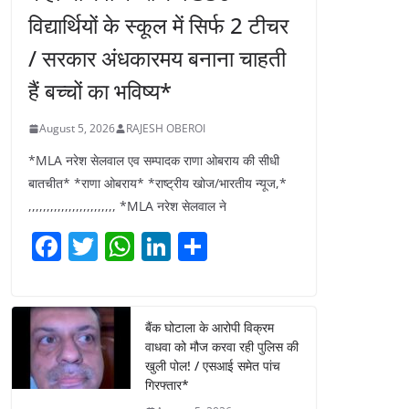
विद्यार्थियों के स्कूल में सिर्फ 2 टीचर
/ सरकार अंधकारमय बनाना चाहती
हैं बच्चों का भविष्य*
August 5, 2026
RAJESH OBEROI
*MLA नरेश सेलवाल एव सम्पादक राणा ओबराय की सीधी
बातचीत* *राणा ओबराय* *राष्ट्रीय खोज/भारतीय न्यूज,*
,,,,,,,,,,,,,,,,,,,,,,,, *MLA नरेश सेलवाल ने
F
T
W
Li
S
a
w
h
n
h
c
itt
at
k
ar
e
er
s
e
e
बैंक घोटाला के आरोपी विक्रम
वाधवा को मौज करवा रही पुलिस की
b
A
dI
खुली पोल! / एसआई समेत पांच
o
p
n
गिरफ्तार*