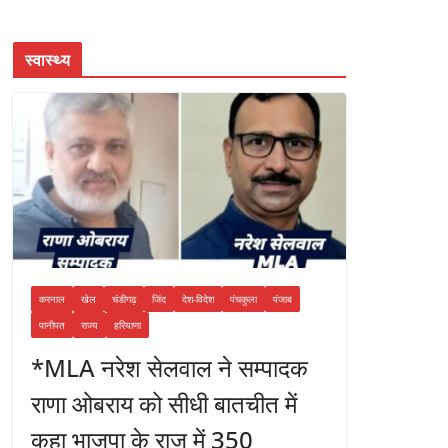
स्वास्थ्य
करनाल
खेल
चंडीगढ़
जिंद
देश-विदेश
पंचकुला
पंजाब
पानीपत
राज्य
हरियाणा
*MLA नरेश सेलवाल ने सम्पादक
राणा ओबराय को सीधी बातचीत में
कहा भाजपा के राज में 350