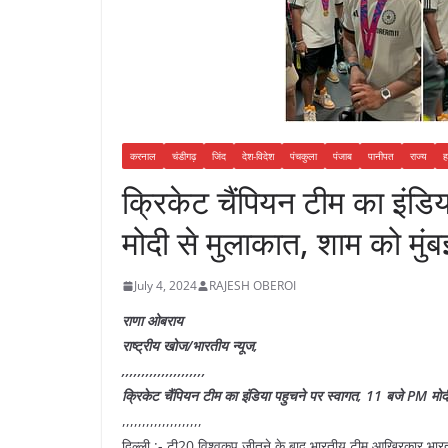
करनाल
चंडीगढ़
जिंद
देश-विदेश
पंचकुला
पंजाब
पानीपत
राज्य
ह
क्रिकेट चैंपियन टीम का इंडि
मोदी से मुलाकात, शाम को मुंब
July 4, 2024
RAJESH OBEROI
राणा ओबराय
राष्ट्रीय खोज/भारतीय न्यूज,
,,,,,,,,,,,,,,,,,,,,,
क्रिकेट चैंपियन टीम का इंडिया पहुचने पर स्वागत, 11 बजे PM मोदी
,,,,,,,,,,,,,,,,,,,,
दिल्ली ;- टी20 विश्वकप जीतने के बाद भारतीय टीम आखिरकार भारत प