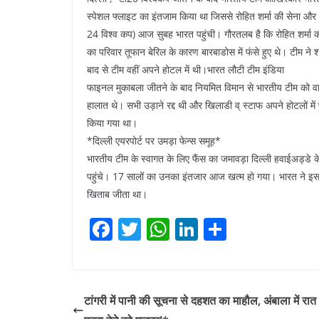
स्पेशल फ्लाइट का इंतजाम किया था जिससे रोहित शर्मा की सेना और 
24 विश्व कप) आज सुबह भारत पहुंची। गौरतलब है कि रोहित शर्मा
का परिवार तूफान बेरिल के कारण बारबाडोस में फंसे हुए थे। टीम 
बाद से टीम वहीं अपने होटल में थी।भारत लौटी टीम इंडिया
फाइनल मुकाबला जीतने के बाद नियमित विमान से भारतीय टीम को वाप
हालात थे। सभी उड़ाने रद्द थी और खिलाडी व् स्टाफ अपने होटलों मे
किया गया था।
*दिल्ली एयरपोर्ट पर उमड़ा फेन्स समूह*
भारतीय टीम के स्वागत के लिए फैंस का जमावड़ा दिल्ली हवाईअड्डे के 
पहुंचे। 17 सालों का उनका इंतजार आज खत्म हो गया। भारत ने इससे प
खिताब जीता था।
F
T
W
Li
S
a
w
h
n
h
c
itt
at
k
ar
e
er
s
e
e
टांगरी में पानी की सूचना से दहशत का माहौल, अंबाला में रात