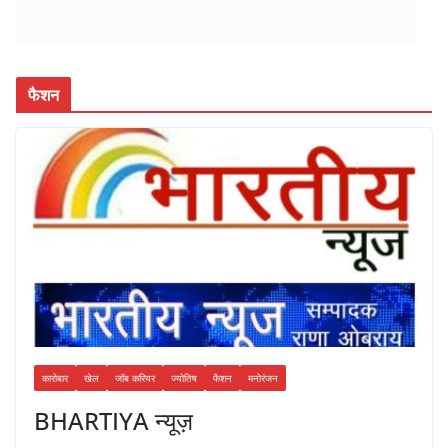
फैशन
कारोबार
खेल
जॉब करियर
ज्योतिष
फैशन
मनोरंजन
BHARTIYA न्यूज़