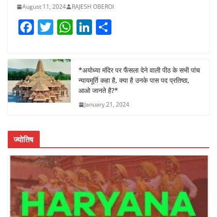
August 11, 2024
RAJESH OBEROI
F
T
W
Li
S
a
w
h
n
h
c
itt
at
k
ar
e
er
s
e
e
*अयोध्या मंदिर पर फैंसला देने वाली पीठ के सभी पांच
न्यायमूर्ति कहा है, क्या है उनके पास पद प्रतिष्ठा,
b
A
dI
आओ जानते है?*
o
p
n
January 21, 2024
o
p
k
ज्योतिष