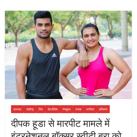
करनाल
चंडीगढ़
जिंद
देश-विदेश
पंचकुला
पंजाब
पानीपत
हरियाणा
दीपक हूडा से मारपीट मामले में
इंटरनेशनल बॉक्सर स्वीटी बूरा को