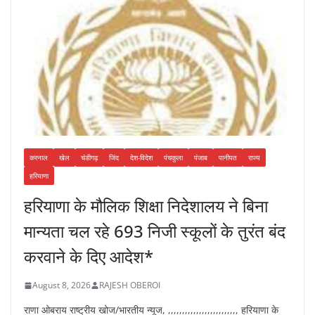
करनाल
खेल
चंडीगढ़
जिंद
देश-विदेश
पंचकुला
पंजाब
पानीपत
राज्य
हरियाणा
हरियाणा के मौलिक शिक्षा निदेशालय ने बिना
मान्यता चल रहे 693 निजी स्कूलों के तुरंत बंद
करवाने के दिए आदेश*
August 8, 2026
RAJESH OBEROI
राणा ओबराय राष्ट्रीय खोज/भारतीय न्यूज, ,,,,,,,,,,,,,,,,,,,,,,,,, हरियाणा के