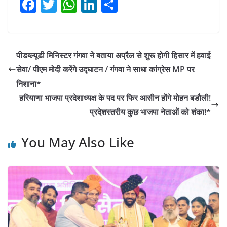
F
T
W
Li
S
a
w
h
n
h
c
itt
at
k
ar
e
er
s
e
e
पीडब्ल्यूडी मिनिस्टर गंगवा ने बताया अप्रैल से शुरू होगी हिसार में हवाई
b
A
dI
सेवा/ पीएम मोदी करेंगे उद्घाटन / गंगवा ने साधा कांग्रेस MP पर
o
p
n
निशाना*
o
p
हरियाणा भाजपा प्रदेशाध्यक्ष के पद पर फिर आसीन होंगे मोहन बडौली!
प्रदेशस्तरीय कुछ भाजपा नेताओं को शंका!*
k
You May Also Like