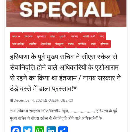
करनाल
कारोबार
कुरुक्षेत्र
खेल
गुड़गाँव
चंडीगढ़
चरखी दादरी
जिंद
जॉब करियर
ज्योतिष
देश-विदेश
पंचकुला
पंजाब
पानीपत
राज्य
हरियाणा
हरियाणा के पूर्व मुख्य सचिव ने सीएस स्केल से
सेवानिवृत्ति होने वाले अधिकारियों के एशोआराम
से रहने का किया था इंतजाम / नायब सरकार ने
ठंडे बस्ते में डाला प्रस्ताव!*
December 4, 2024
RAJESH OBEROI
राणा ओबराय राष्ट्रीय खोज/भारतीय न्यूज, ,,,,,,,,,,,,,,,,,,,,, हरियाणा के पूर्व
मुख्य सचिव ने सीएस स्केल से सेवानिवृत्ति होने वाले अधिकारियों के
F
T
W
Li
S