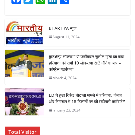
a
w
h
n
h
c
itt
at
k
ar
e
er
s
e
e
BHARTIYA न्यूज़
b
A
dI
August 11, 2024
o
p
n
o
p
कुरुक्षेत्र लोकसभा से उम्मीदवार सुशील गुप्ता का दावा
k
हरियाणा की सभी 10 लोकसभा सीटें जीतेगा आप –
कांग्रेस गठबंधन*
March 4, 2024
ED ने हुडा रिफंड घोटाला मामले में हरियाणा, पंजाब
और हिमाचल में 18 ठिकानों पर की छापेमारी कार्रवाई*
January 23, 2024
Total Visitor