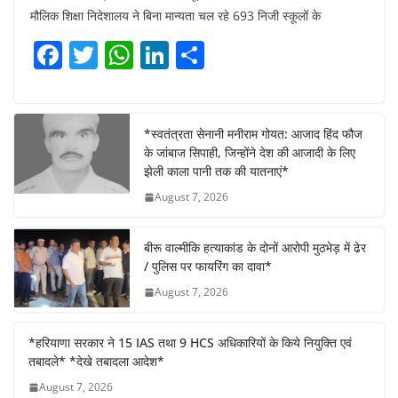
मौलिक शिक्षा निदेशालय ने बिना मान्यता चल रहे 693 निजी स्कूलों के
F
T
W
Li
S
a
w
h
n
h
c
itt
at
k
ar
e
er
s
e
e
*स्वतंत्रता सेनानी मनीराम गोयत: आजाद हिंद फौज
के जांबाज सिपाही, जिन्होंने देश की आजादी के लिए
b
A
dI
झेली काला पानी तक की यातनाएं*
o
p
n
August 7, 2026
o
p
k
बीरू वाल्मीकि हत्याकांड के दोनों आरोपी मुठभेड़ में ढेर
/ पुलिस पर फायरिंग का दावा*
August 7, 2026
*हरियाणा सरकार ने 15 IAS तथा 9 HCS अधिकारियों के किये नियुक्ति एवं
तबादले* *देखे तबादला आदेश*
August 7, 2026