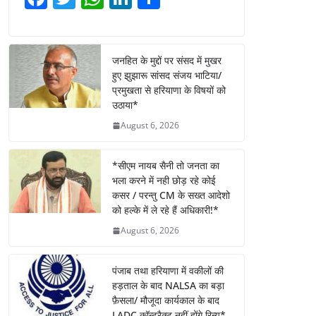
a
w
h
n
h
c
itt
at
k
ar
e
er
s
e
e
जनहित के मुद्दों पर संसद में मुखर
हुए झुझारू सांसद संजय भाटिया/
b
A
dI
प्रमुखता से हरियाणा के विषयों को
o
p
n
उठाया*
o
p
August 6, 2026
k
*सीएम नायब सैनी तो जनता का
भला करने में नही छोड़ रहे कोई
कसर / परन्तु CM के सख्त आदेशो
को हल्के में ले रहे हैं अधिकारी!*
August 6, 2026
पंजाब तथा हरियाणा में वकीलों की
हड़ताल के बाद NALSA का बड़ा
फ़ैसला/ मौजूदा कार्यकाल के बाद
LADC कॉन्ट्रैक्ट नहीं होंगे रिन्यू*