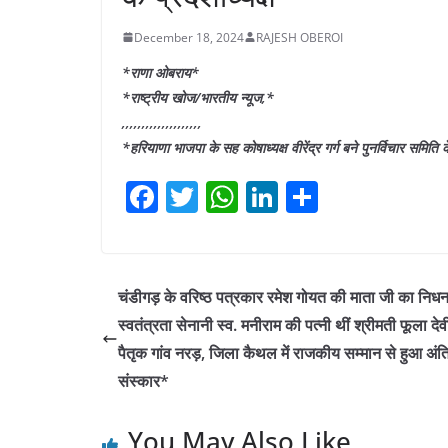
December 18, 2024
RAJESH OBEROI
*राणा ओबराय*
*राष्ट्रीय खोज/भारतीय न्यूज,*
,,,,,,,,,,,,,,,,,,,,
*हरियाणा भाजपा के सह कोषाध्यक्ष वीरेंद्र गर्ग बने पुनर्विचार समिति के
F
T
W
Li
S
a
w
h
n
h
c
itt
at
k
ar
e
er
s
e
e
चंडीगड़ के वरिष्ठ पत्रकार रमेश गोयत की माता जी का निध
b
A
dI
स्वतंत्रता सेनानी स्व. मनीराम की पत्नी थीं श्रीमती फूला देव
o
p
n
पैतृक गांव नरड़, जिला कैथल में राजकीय सम्मान से हुआ अंत
o
p
संस्कार*
k
You May Also Like