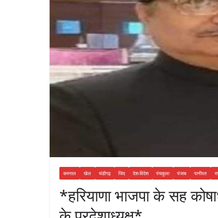
करनाल
खेल
चंडीगढ़
जिंद
देश-विदेश
पंचकुला
पंजाब
पानीपत
रा
*हरियाणा भाजपा के सह कोषाध्यक्
के प्रदेशाध्यक्ष*