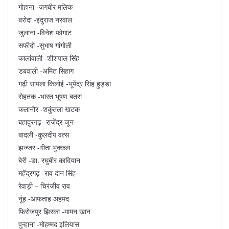
गोहाना -जगबीर मलिक
बरोदा -इंदुराज नरवाल
जुलाना -विनेश फोगाट
सफीदो -सुभाष गांगोली
कालांवाली -शीशपाल सिंह
डबवाली -अमित सिहाग
गढ़ी सांपला किलोई -भूपेंद्र सिंह हुड्डा
रोहतक -भारत भूषण बतरा
कलानौर -शकुंतला खटक
बहादुरगढ़ -राजेंद्र जून
बादली -कुलदीप वत्स
झज्जर -गीता भुक्कल
बेरी -डा. रघुबीर कादियान
महेंद्रगढ़ -राव दान सिंह
रेवाड़ी – चिरंजीव राव
नूंह -आफताह अहमद
फिरोजपुर झिरका -मामन खान
पुन्हाना -मोहम्मद इलियास