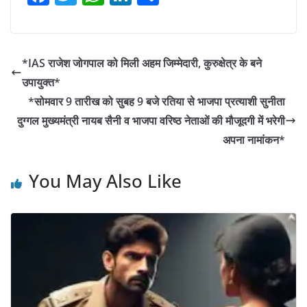
a
w
h
n
h
c
itt
at
k
ar
e
er
s
e
e
*IAS राजेश जोगपाल को मिली अहम जिम्मेदारी, कुरुक्षेत्र के बने
b
A
dI
उपायुक्त*
o
p
n
*सोमवार 9 तारीख को सुबह 9 बजे रतिया से भाजपा प्रत्याशी सुनीता
o
p
दुग्गल मुख्यमंत्री नायब सैनी व भाजपा वरिष्ठ नेताओं की मौजूदगी में भरेगी
अपना नामांकन*
k
You May Also Like