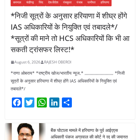
करनाल
चंडीगढ़
जिंद
देश-विदेश
पंचकुला
पंजाब
पानीपत
हरियाणा
*निजी सूत्रों के अनुसार हरियाणा में शीघ्र होंगे
IAS अधिकारियों के नियुक्ति एवं तबादले*/
*सूत्रों की माने तो HCS अधिकारियों कि भी आ
सकती ट्रांसफर लिस्ट!*
August 6, 2026
RAJESH OBEROI
*राणा ओबराय* *राष्ट्रीय खोज/भारतीय न्यूज,* ,,,,,,,,,,,,,,,,,,,,,,, *निजी
सूत्रों के अनुसार हरियाणा में शीघ्र होंगे IAS अधिकारियों के नियुक्ति एवं
तबादले*/
F
T
W
Li
S
a
w
h
n
h
c
itt
at
k
ar
e
er
s
e
e
बैंक घोटाला मामले में हरियाणा के पूर्व आईएएस
अधिकारी पंकज अग्रवाल की कोर्ट ने रद्द की जमानत