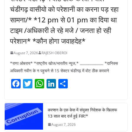
चंडीगढ़ वासीयो को परेशानी का करना पड़ रहा
सामना/* *12 pm से 01 pm का दिया था
टाइम /अधिकारी ले रहे मजे / जनता हो रही
परेशान* *कौन होगा जवाहदेह*
August 7, 2026
RAJESH OBEROI
*राणा ओबराय* *राष्ट्रीय खोज/भारतीय न्यूज,* ,,,,,,,,,,,,,,,,,,,, *दानिक्स
अधिकारी नवीन के न पहुचने से 15 सेक्टर चंडीगढ़ में वोट ठीक करवाने
F
T
W
Li
S
a
w
h
n
h
c
itt
at
k
ar
e
er
s
e
e
करप्शन के एक केस में संयुक्त निदेशक के खिलाफ
13 साल बाद दर्ज हुई FIR!*
b
A
dI
August 7, 2026
o
p
n