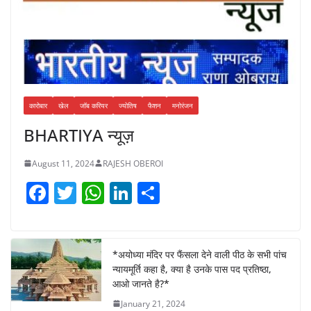
कारोबार
खेल
जॉब करियर
ज्योतिष
फैशन
मनोरंजन
BHARTIYA न्यूज़
August 11, 2024
RAJESH OBEROI
F
T
W
Li
S
a
w
h
n
h
c
itt
at
k
ar
e
er
s
e
e
*अयोध्या मंदिर पर फैंसला देने वाली पीठ के सभी पांच
न्यायमूर्ति कहा है, क्या है उनके पास पद प्रतिष्ठा,
b
A
dI
आओ जानते है?*
o
p
n
January 21, 2024