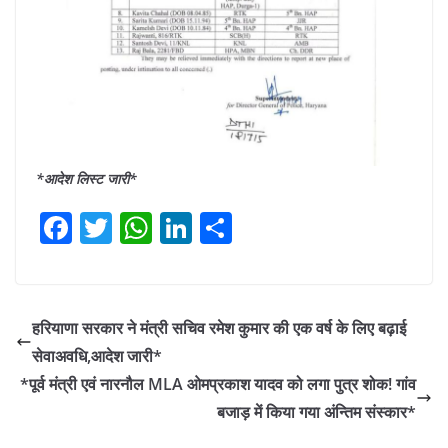
*आदेश लिस्ट जारी*
F
T
W
Li
S
a
w
h
n
h
c
itt
at
k
ar
e
er
s
e
e
हरियाणा सरकार ने मंत्री सचिव रमेश कुमार की एक वर्ष के लिए बढ़ाई
b
A
dI
सेवाअवधि,आदेश जारी*
o
p
n
*पूर्व मंत्री एवं नारनौल MLA ओमप्रकाश यादव को लगा पुत्र शोक! गांव
o
p
बजाड़ में किया गया अंन्तिम संस्कार*