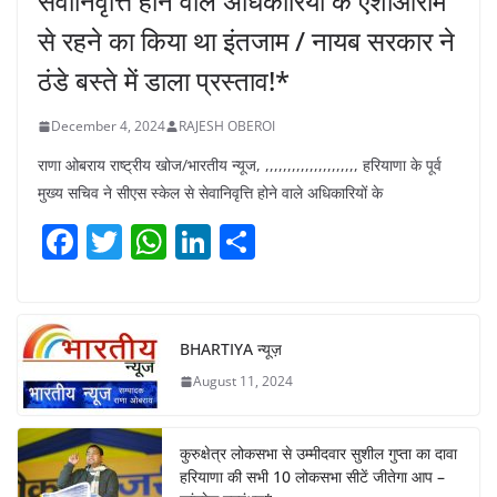
सेवानिवृत्ति होने वाले अधिकारियों के एशोआराम
से रहने का किया था इंतजाम / नायब सरकार ने
ठंडे बस्ते में डाला प्रस्ताव!*
December 4, 2024
RAJESH OBEROI
राणा ओबराय राष्ट्रीय खोज/भारतीय न्यूज, ,,,,,,,,,,,,,,,,,,,,, हरियाणा के पूर्व
मुख्य सचिव ने सीएस स्केल से सेवानिवृत्ति होने वाले अधिकारियों के
F
T
W
Li
S
a
w
h
n
h
c
itt
at
k
ar
e
er
s
e
e
BHARTIYA न्यूज़
b
A
dI
August 11, 2024
o
p
n
o
p
कुरुक्षेत्र लोकसभा से उम्मीदवार सुशील गुप्ता का दावा
k
हरियाणा की सभी 10 लोकसभा सीटें जीतेगा आप –