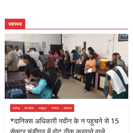
स्वास्थ्य
चंडीगढ़
देश-विदेश
पंचकुला
पानीपत
हरियाणा
*दानिक्स अधिकारी नवीन के न पहुचने से 15
सेक्टर चंडीगढ़ में वोट ठीक करवाने वाले