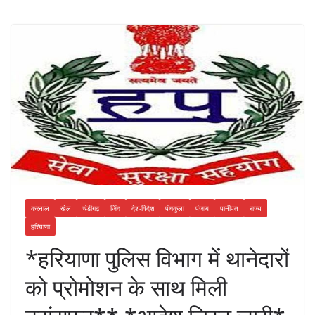
करनाल
खेल
चंडीगढ़
जिंद
देश-विदेश
पंचकुला
पंजाब
पानीपत
राज्य
हरियाणा
*हरियाणा पुलिस विभाग में थानेदारों
को प्रोमोशन के साथ मिली