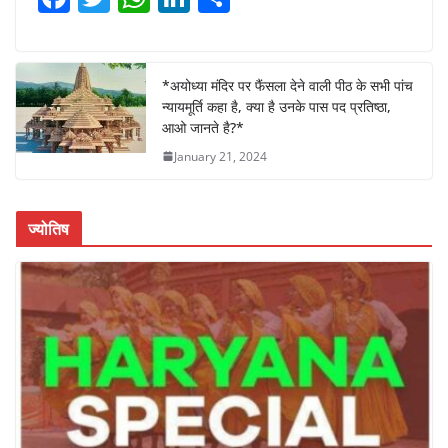
a
w
h
n
h
c
itt
at
k
ar
e
er
s
e
e
*अयोध्या मंदिर पर फैंसला देने वाली पीठ के सभी पांच
न्यायमूर्ति कहा है, क्या है उनके पास पद प्रतिष्ठा,
b
A
dI
आओ जानते है?*
o
p
n
January 21, 2024
o
p
k
ज्योतिष