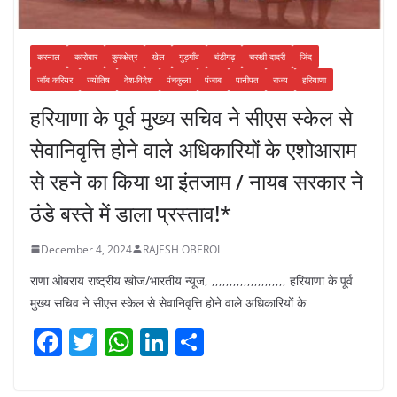
करनाल
कारोबार
कुरुक्षेत्र
खेल
गुड़गाँव
चंडीगढ़
चरखी दादरी
जिंद
जॉब करियर
ज्योतिष
देश-विदेश
पंचकुला
पंजाब
पानीपत
राज्य
हरियाणा
हरियाणा के पूर्व मुख्य सचिव ने सीएस स्केल से
सेवानिवृत्ति होने वाले अधिकारियों के एशोआराम
से रहने का किया था इंतजाम / नायब सरकार ने
ठंडे बस्ते में डाला प्रस्ताव!*
December 4, 2024
RAJESH OBEROI
राणा ओबराय राष्ट्रीय खोज/भारतीय न्यूज, ,,,,,,,,,,,,,,,,,,,,, हरियाणा के पूर्व
मुख्य सचिव ने सीएस स्केल से सेवानिवृत्ति होने वाले अधिकारियों के
F
T
W
Li
S
a
w
h
n
h