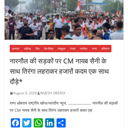
करनाल
चंडीगढ़
जिंद
देश-विदेश
पंचकुला
पंजाब
पानीपत
राज्य
हरियाणा
नारनौल की सड़कों पर CM नायब सैनी के
साथ तिरंगा लहराकर हजारों कदम एक साथ
दौड़े*
August 9, 2026
RAJESH OBEROI
राणा ओबराय राष्ट्रीय खोज/भारतीय न्यूज, ,,,,,,,,,,,,,,,,,,,, नारनौल की सड़कों
पर CM नायब सैनी के साथ तिरंगा लहराकर हजारों कदम एक
F
T
W
Li
S