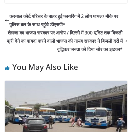
c
itt
at
k
ar
e
er
s
e
e
करनाल कोर्ट परिसर के बाहर हुई फायरिंग में 2 लोग घायल/ मौके पर
b
A
dI
पुलिस बल के साथ पहुंचे डीएसपी*
o
p
n
शैलजा का भाजपा सरकार पर आरोप / दिल्ली में 300 यूनिट तक बिजली
o
p
फ्री देने का वायदा करने वाली भाजपा की नायब सरकार ने बिजली दरों में
वृद्धिकर जनता को दिया जोर का झटका*
k
You May Also Like