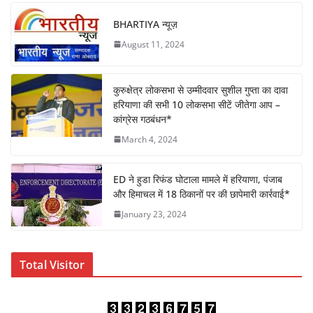
c
itt
at
k
ar
e
er
s
e
e
BHARTIYA न्यूज़
b
A
dI
August 11, 2024
o
p
n
o
p
कुरुक्षेत्र लोकसभा से उम्मीदवार सुशील गुप्ता का दावा
k
हरियाणा की सभी 10 लोकसभा सीटें जीतेगा आप –
कांग्रेस गठबंधन*
March 4, 2024
ED ने हुडा रिफंड घोटाला मामले में हरियाणा, पंजाब
और हिमाचल में 18 ठिकानों पर की छापेमारी कार्रवाई*
January 23, 2024
Total Visitor