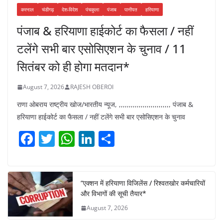
करनाल
चंडीगढ़
देश-विदेश
पंचकुला
पंजाब
पानीपत
हरियाणा
पंजाब & हरियाणा हाईकोर्ट का फैसला / नहीं
टलेंगे सभी बार एसोसिएशन के चुनाव / 11
सितंबर को ही होगा मतदान*
August 7, 2026
RAJESH OBEROI
राणा ओबराय राष्ट्रीय खोज/भारतीय न्यूज, ,,,,,,,,,,,,,,,,,,,,,,,,,, पंजाब &
हरियाणा हाईकोर्ट का फैसला / नहीं टलेंगे सभी बार एसोसिएशन के चुनाव
F
T
W
Li
S
a
w
h
n
h
c
itt
at
k
ar
e
er
s
e
e
“एक्शन में हरियाणा विजिलेंस / रिश्वतखोर कर्मचारियों
और विभागों की सूची तैयार*
b
A
dI
August 7, 2026
o
p
n