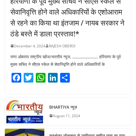
हरियाणा के पूर्व मुख्य सचिव ने सीएस स्केल से
सेवानिवृत्ति होने वाले अधिकारियों के एशोआराम
से रहने का किया था इंतजाम / नायब सरकार ने
ठंडे बस्ते में डाला प्रस्ताव!*
December 4, 2024
RAJESH OBEROI
राणा ओबराय राष्ट्रीय खोज/भारतीय न्यूज, ,,,,,,,,,,,,,,,,,,,,, हरियाणा के पूर्व
मुख्य सचिव ने सीएस स्केल से सेवानिवृत्ति होने वाले अधिकारियों के
F
T
W
Li
S
a
w
h
n
h
c
itt
at
k
ar
e
er
s
e
e
BHARTIYA न्यूज़
b
A
dI
August 11, 2024
o
p
n
o
p
कुरुक्षेत्र लोकसभा से उम्मीदवार सुशील गुप्ता का दावा