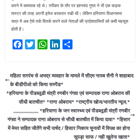
करने में कामयाब रहे थे। स्पीकर के तौर पर ज्ञानचंद गुप्ता ने भी एक कड़क
मास्टर की तरह अपनी इमेज बरकरार रखी थी। लेकिन हरियाणा विधानसभा
सत्र में अब ऐसे तर्क वितर्क करने वाले नेताओं की प्रदेशवासियों को कमी महसूस
होती है।
F
T
W
Li
S
a
w
h
n
h
c
itt
at
k
ar
e
er
s
e
e
महिला सरपंच से अभद्र व्यवहार के मामले में सीएम नायब सैनी ने शाहाबाद
b
A
dI
के बीडीपीओ को किया सस्पेंड*
o
p
n
*हरियाणा के पीडब्लूडी मंत्री रणबीर गंगवा एवं सम्पादक राणा ओबराय की
o
p
सीधी बातचीत* *राणा ओबराय* *राष्ट्रीय खोज/भारतीय न्यूज,*
,,,,,,,,,,,,,,,,,,,, *हरियाणा के जन स्वास्थ्य एवं पीडब्लूडी मंत्री रणबीर
k
गंगवा ने सम्पादक राणा ओबराय से सीधी बातचीत में किया दावा* *हिसार
में मेयर सहित जीतेंगे सभी पार्षद / हिसार निकाय चुनावों में विपक्ष का होगा
सूपड़ा साफ / नही खुलेगा खाता*