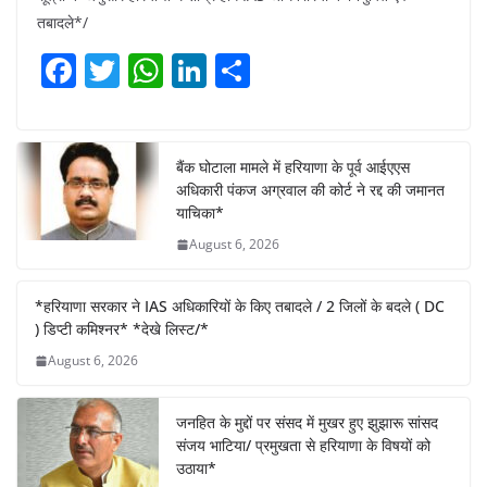
तबादले*/
F
T
W
Li
S
a
w
h
n
h
c
itt
at
k
ar
e
er
s
e
e
बैंक घोटाला मामले में हरियाणा के पूर्व आईएएस
अधिकारी पंकज अग्रवाल की कोर्ट ने रद्द की जमानत
b
A
dI
याचिका*
o
p
n
August 6, 2026
o
p
k
*हरियाणा सरकार ने IAS अधिकारियों के किए तबादले / 2 जिलों के बदले ( DC
) डिप्टी कमिश्नर* *देखे लिस्ट/*
August 6, 2026
जनहित के मुद्दों पर संसद में मुखर हुए झुझारू सांसद
संजय भाटिया/ प्रमुखता से हरियाणा के विषयों को
उठाया*