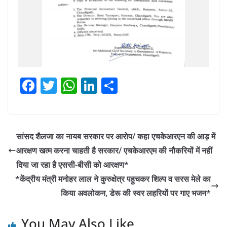
F
T
W
Li
S
a
w
h
n
h
c
itt
at
k
ar
e
er
s
e
e
सांसद शैलजा का नायब सरकार पर आरोप/ कहा एचकेआरएन की आड़ में
b
A
dI
आरक्षण खत्म करना चाहती है सरकार/ एचकेआरएम की नौकरियों में नहीं
o
p
n
दिया जा रहा है एससी-बीसी को आरक्षण*
o
p
*केंद्रीय मंत्री मनोहर लाल ने कुरुक्षेत्र पहुचकर शिल्प व सरस मेले का
किया अवलोकन, डेरू की स्वर लहरियों पर गाए भजन*
k
You May Also Like