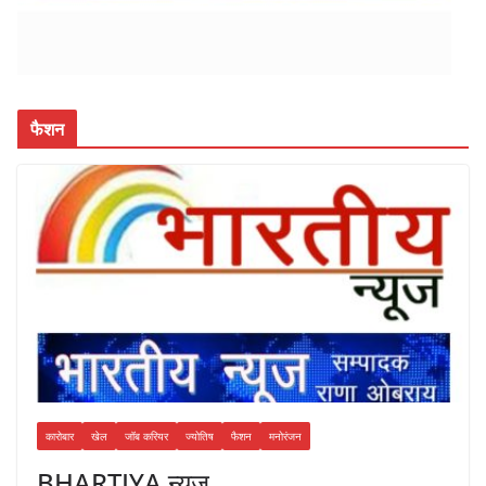
फैशन
कारोबार
खेल
जॉब करियर
ज्योतिष
फैशन
मनोरंजन
BHARTIYA न्यूज़