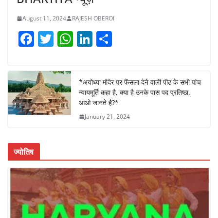
August 11, 2024
RAJESH OBEROI
F
T
W
Li
S
a
w
h
n
h
c
itt
at
k
ar
e
er
s
e
e
*अयोध्या मंदिर पर फैंसला देने वाली पीठ के सभी पांच
न्यायमूर्ति कहा है, क्या है उनके पास पद प्रतिष्ठा,
b
A
dI
आओ जानते है?*
o
p
n
January 21, 2024
o
p
k
ज्योतिष