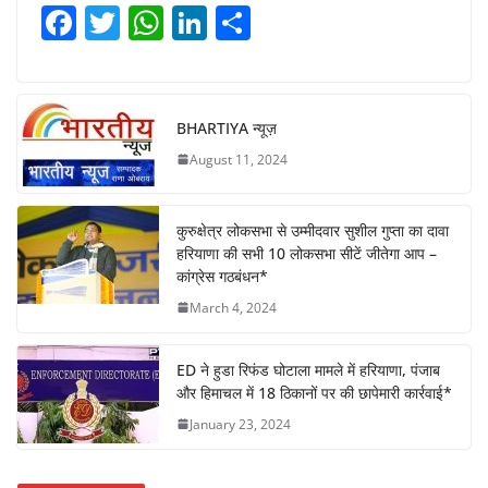
F
T
W
Li
S
a
w
h
n
h
c
itt
at
k
ar
e
er
s
e
e
BHARTIYA न्यूज़
b
A
dI
August 11, 2024
o
p
n
o
p
कुरुक्षेत्र लोकसभा से उम्मीदवार सुशील गुप्ता का दावा
k
हरियाणा की सभी 10 लोकसभा सीटें जीतेगा आप –
कांग्रेस गठबंधन*
March 4, 2024
ED ने हुडा रिफंड घोटाला मामले में हरियाणा, पंजाब
और हिमाचल में 18 ठिकानों पर की छापेमारी कार्रवाई*
January 23, 2024