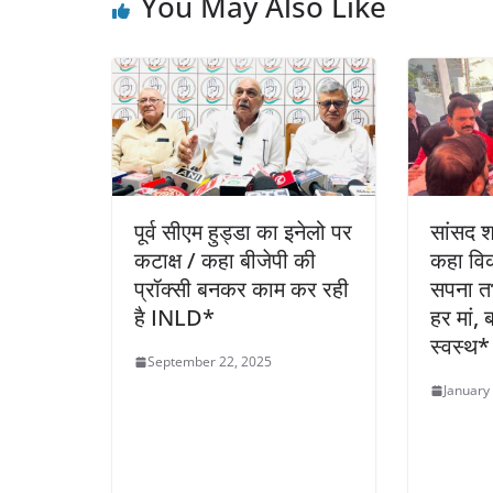
You May Also Like
k
पूर्व सीएम हुड्डा का इनेलो पर
सांसद श्
कटाक्ष / कहा बीजेपी की
कहा वि
प्रॉक्सी बनकर काम कर रही
सपना त
है INLD*
हर मां,
स्वस्थ*
September 22, 2025
January