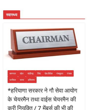
स्वास्थ्य
करनाल
खेल
चंडीगढ़
जिंद
देश-विदेश
पंचकुला
पंजाब
पानीपत
राज्य
हरियाणा
*हरियाणा सरकार ने गौ सेवा आयोग
के चेयरमैन तथा वाईस चेयरमैन की
करी नियुक्ति / 7 मेंबर्स की भी की