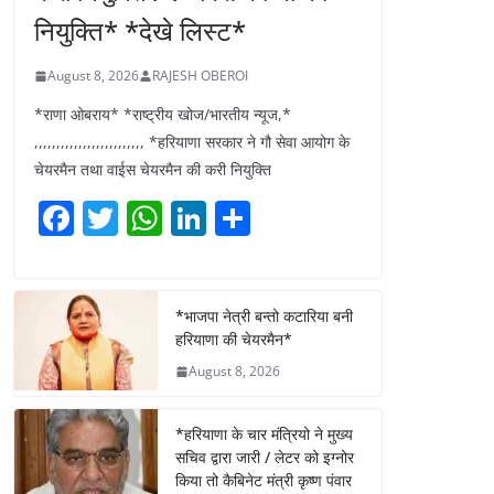
नियुक्ति* *देखे लिस्ट*
August 8, 2026
RAJESH OBEROI
*राणा ओबराय* *राष्ट्रीय खोज/भारतीय न्यूज,*
,,,,,,,,,,,,,,,,,,,,,,,,, *हरियाणा सरकार ने गौ सेवा आयोग के
चेयरमैन तथा वाईस चेयरमैन की करी नियुक्ति
F
T
W
Li
S
a
w
h
n
h
c
itt
at
k
ar
e
er
s
e
e
*भाजपा नेत्री बन्तो कटारिया बनी
हरियाणा की चेयरमैन*
b
A
dI
August 8, 2026
o
p
n
o
p
*हरियाणा के चार मंत्रियो ने मुख्य
k
सचिव द्वारा जारी / लेटर को इग्नोर
किया तो कैबिनेट मंत्री कृष्ण पंवार