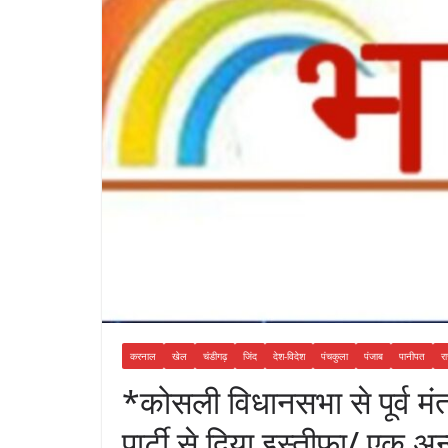
करनाल
खेल
चंडीगढ़
जिंद
देश-विदेश
पंचकुला
पंजाब
पानीपत
रा
*कोसली विधानसभा से पूर्व मंत
पार्टी से दिया इस्तीफा/ एक अन