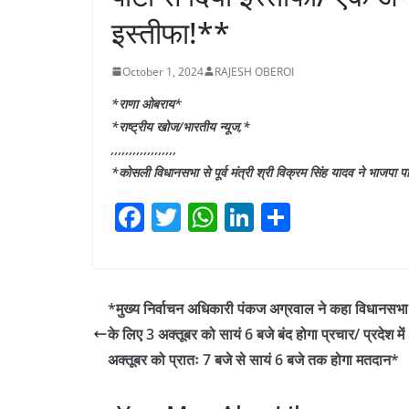
इस्तीफा!**
October 1, 2024
RAJESH OBEROI
*राणा ओबराय*
*राष्ट्रीय खोज/भारतीय न्यूज,*
,,,,,,,,,,,,,,,,,,
*कोसली विधानसभा से पूर्व मंत्री श्री विक्रम सिंह यादव ने भाजपा प
F
T
W
Li
S
a
w
h
n
h
c
itt
at
k
ar
e
er
s
e
e
*मुख्य निर्वाचन अधिकारी पंकज अग्रवाल ने कहा विधानसभा
b
A
dI
के लिए 3 अक्तूबर को सायं 6 बजे बंद होगा प्रचार/ प्रदेश में
o
p
n
अक्तूबर को प्रातः 7 बजे से सायं 6 बजे तक होगा मतदान*
o
p