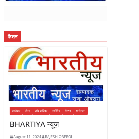
फैशन
कारोबार
खेल
जॉब करियर
ज्योतिष
फैशन
मनोरंजन
BHARTIYA न्यूज़
August 11, 2024
RAJESH OBEROI