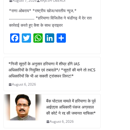
August 7, 2026
RAJESH OBEROI
*राणा ओबराय* *राष्ट्रीय खोज/भारतीय न्यूज,*
,,,,,,,,,,,,,,,,,,,,,, *हरियाणा विजिलेंस ने चंडीगढ़ में देर रात
कार्रवाई करते हुए कैश के साथ ड्राइवर
F
T
W
Li
S
a
w
h
n
h
c
itt
at
k
ar
e
er
s
e
e
*निजी सूत्रों के अनुसार हरियाणा में शीघ्र होंगे IAS
अधिकारियों के नियुक्ति एवं तबादले*/ *सूत्रों की माने तो HCS
b
A
dI
अधिकारियों कि भी आ सकती ट्रांसफर लिस्ट!*
o
p
n
August 6, 2026
o
p
k
बैंक घोटाला मामले में हरियाणा के पूर्व
आईएएस अधिकारी पंकज अग्रवाल
की कोर्ट ने रद्द की जमानत याचिका*
August 6, 2026