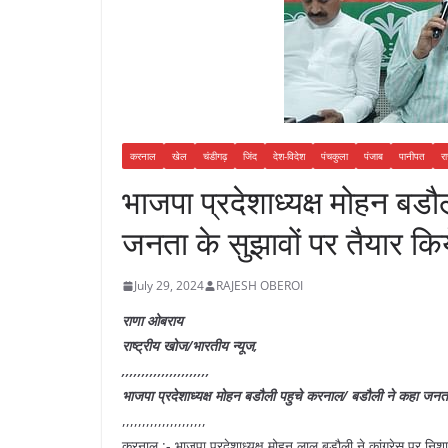
करनाल
खेल
चंडीगढ़
जिंद
देश-विदेश
पंचकुला
पंजाब
पानीपत
रा
भाजपा प्रदेशाध्यक्ष मोहन बड
जनता के सुझावों पर तैयार किय
July 29, 2024
RAJESH OBEROI
राणा ओबराय
राष्ट्रीय खोज/भारतीय न्यूज,
,,,,,,,,,,,,,,,,,,,,,,
भाजपा प्रदेशाध्यक्ष मोहन बडौली पहुचे करनाल/ बडौली ने कहा जनता क
,,,,,,,,,,,,,,,,,,,,,
करनाल ;- भाजपा प्रदेशाध्यक्ष मोहन लाल बड़ौली ने कांग्रेस पर निश