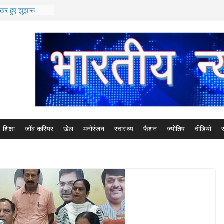
मुखर हुए झुझारू
ा से हरियाणा के
में देर रात कार्रवाई
र को हिरासत में लिया
डिया रिपोर्ट के
ारी के कार्यालय से
ं के लेन-देन का था
णा में शीघ्र होंगे
एवं तबादले*/ *सूत्रों
ों कि भी आ सकती
शिक्षा
जॉब करियर
खेल
मनोरंजन
स्वास्थ्य
फैशन
ज्योतिष
वीडियो
स
ा के पूर्व आईएएस
र्ट ने रद्द की
िकारियों के किए
DC ) डिप्टी