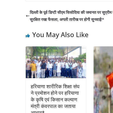
c
itt
at
k
ar
e
er
s
e
e
दिल्ली के पूर्व डिप्टी सीएम सिसोदिया की जमानत पर सुप्रीम क
b
A
dI
सुरक्षित रखा फैसला, अगली तारीख पर होगी सुनवाई!*
o
p
n
You May Also Like
o
p
k
हरियाणा शारीरिक शिक्षा संघ
ने प्रमोशन होने पर हरियाणा
के कृषि एवं किसान कल्याण
मंत्री कंवरपाल का जताया
आभार*