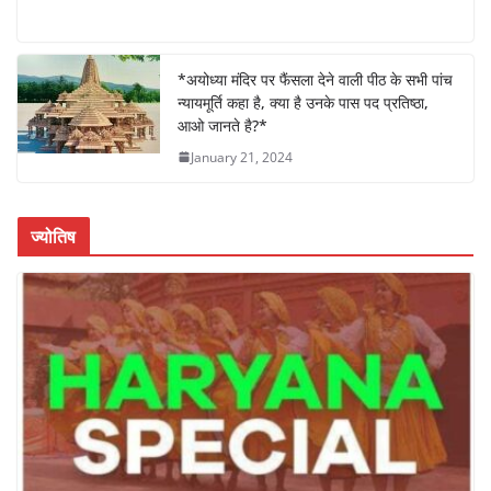
a
w
h
n
h
c
itt
at
k
ar
e
er
s
e
e
*अयोध्या मंदिर पर फैंसला देने वाली पीठ के सभी पांच
न्यायमूर्ति कहा है, क्या है उनके पास पद प्रतिष्ठा,
b
A
dI
आओ जानते है?*
o
p
n
January 21, 2024
o
p
k
ज्योतिष