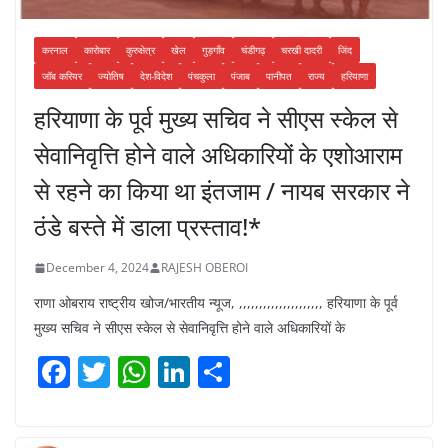
करनाल
कारोबार
कुरुक्षेत्र
खेल
गुड़गाँव
चंडीगढ़
चरखी दादरी
जिंद
जॉब करियर
ज्योतिष
देश-विदेश
पंचकुला
पंजाब
पानीपत
राज्य
हरियाणा
हरियाणा के पूर्व मुख्य सचिव ने सीएस स्केल से
सेवानिवृत्ति होने वाले अधिकारियों के एशोआराम
से रहने का किया था इंतजाम / नायब सरकार ने
ठंडे बस्ते में डाला प्रस्ताव!*
December 4, 2024
RAJESH OBEROI
राणा ओबराय राष्ट्रीय खोज/भारतीय न्यूज, ,,,,,,,,,,,,,,,,,,,,, हरियाणा के पूर्व
मुख्य सचिव ने सीएस स्केल से सेवानिवृत्ति होने वाले अधिकारियों के
F
T
W
Li
S
a
w
h
n
h
c
itt
at
k
ar