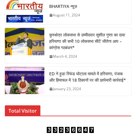
e
er
s
e
e
BHARTIYA न्यूज़
b
A
dI
August 11, 2024
o
p
n
o
p
कुरुक्षेत्र लोकसभा से उम्मीदवार सुशील गुप्ता का दावा
k
हरियाणा की सभी 10 लोकसभा सीटें जीतेगा आप –
कांग्रेस गठबंधन*
March 4, 2024
ED ने हुडा रिफंड घोटाला मामले में हरियाणा, पंजाब
और हिमाचल में 18 ठिकानों पर की छापेमारी कार्रवाई*
January 23, 2024
Total Visitor