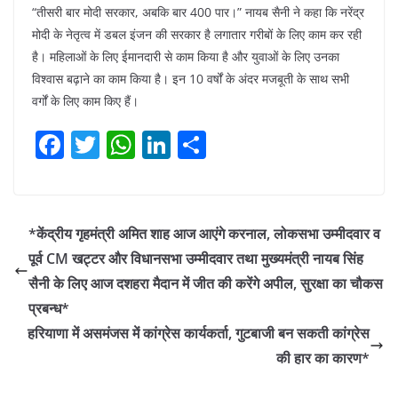
“तीसरी बार मोदी सरकार, अबकि बार 400 पार।” नायब सैनी ने कहा कि नरेंद्र
मोदी के नेतृत्व में डबल इंजन की सरकार है लगातार गरीबों के लिए काम कर रही
है। महिलाओं के लिए ईमानदारी से काम किया है और युवाओं के लिए उनका
विश्वास बढ़ाने का काम किया है। इन 10 वर्षों के अंदर मजबूती के साथ सभी
वर्गों के लिए काम किए हैं।
F
T
W
Li
S
a
w
h
n
h
c
itt
at
k
ar
e
er
s
e
e
*केंद्रीय गृहमंत्री अमित शाह आज आएंगे करनाल, लोकसभा उम्मीदवार व
b
A
dI
पूर्व CM खट्टर और विधानसभा उम्मीदवार तथा मुख्यमंत्री नायब सिंह
o
p
n
सैनी के लिए आज दशहरा मैदान में जीत की करेंगे अपील, सुरक्षा का चौकस
o
p
प्रबन्ध*
हरियाणा में असमंजस में कांग्रेस कार्यकर्ता, गुटबाजी बन सकती कांग्रेस
k
की हार का कारण*