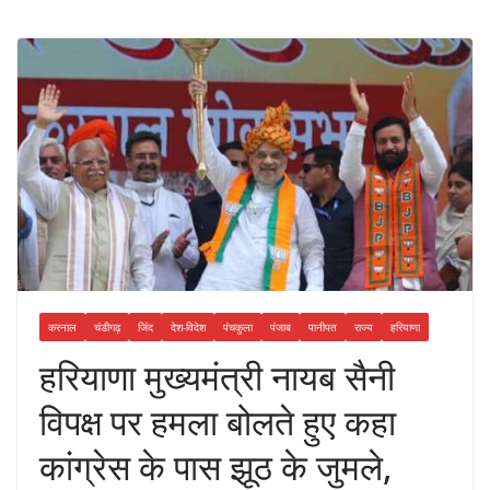
करनाल
चंडीगढ़
जिंद
देश-विदेश
पंचकुला
पंजाब
पानीपत
राज्य
हरियाणा
हरियाणा मुख्यमंत्री नायब सैनी
विपक्ष पर हमला बोलते हुए कहा
कांग्रेस के पास झूठ के जुमले,