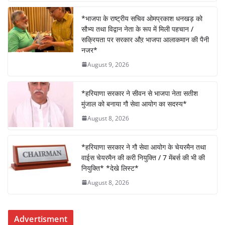
c
itt
at
k
ar
e
er
s
e
e
*भाजपा के राष्ट्रीय सचिव ओमप्रकाश धनखड़ को
सौभ्य तथा विद्वान नेता के रूप में मिली पहचान /
b
A
dI
सक्रियता पर सरकार औऱ भाजपा आलाकमान की पैनी
o
p
n
नजर*
o
p
August 9, 2026
k
*हरियाणा सरकार ने सीवन से भाजपा नेता सतीश
मुंजाल को बनाया गौ सेवा आयोग का सदस्य*
August 8, 2026
*हरियाणा सरकार ने गौ सेवा आयोग के चेयरमैन तथा
वाईस चेयरमैन की करी नियुक्ति / 7 मेंबर्स की भी की
नियुक्ति* *देखे लिस्ट*
August 8, 2026
Advertisment