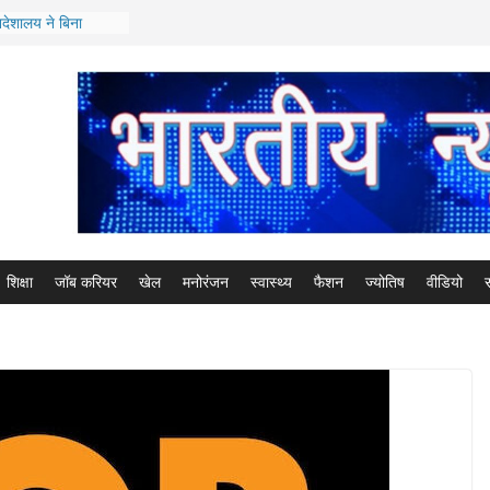
िदेशालय ने बिना
कूलों के तुरंत बंद
 से भाजपा नेता सतीश
 आयोग का सदस्य*
वा आयोग के चेयरमैन
ियुक्ति / 7 मेंबर्स की
स्ट*
िया बनी हरियाणा की
 मुख्य सचिव द्वारा
 तो कैबिनेट मंत्री
शिक्षा
जॉब करियर
खेल
मनोरंजन
स्वास्थ्य
फैशन
ज्योतिष
वीडियो
स