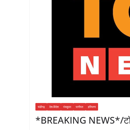
चंडीगढ़
देश-विदेश
पंचकुला
पानीपत
हरियाणा
*BREAKING NEWS*/टॉप 