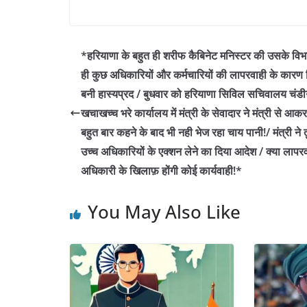
a
w
h
n
h
c
itt
at
k
ar
e
er
s
e
e
*हरियाणा के बहुत ही शरीफ कैबिनेट मनिस्टर की उसके विभ
b
A
dI
ही कुछ अधिकारियों और कर्मचारियों की लापरवाही के कारण 
o
p
n
बनी हास्यप्रद / बुधवार को हरियाणा सिविल सचिवालय चंड
o
p
खचाखच्च भरे कार्यालय में मंत्री के सेवादार ने मंत्री से आक
बहुत बार कहने के बाद भी नही भेज रहा चाय पानी!/ मंत्री ने त
k
उच्च अधिकारियों के एक्शन लेने का दिया आदेश / क्या लापर
अधिकारी के खिलाफ़ होंगी कोई कार्यवाही!*
You May Also Like