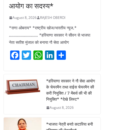
आयोग का सदस्य*
August 8, 2026
RAJESH OBEROI
*राणा ओबराय* *राष्ट्रीय खोज/भारतीय न्यूज,*
,,,,,,,,,,,,,,,,,,,,,,,,, *हरियाणा सरकार ने सीवन से भाजपा
नेता सतीश मुंजाल को बनाया गौ सेवा आयोग
F
T
W
Li
S
a
w
h
n
h
c
itt
at
k
ar
e
er
s
e
e
*हरियाणा सरकार ने गौ सेवा आयोग
के चेयरमैन तथा वाईस चेयरमैन की
b
A
dI
करी नियुक्ति / 7 मेंबर्स की भी की
o
p
n
नियुक्ति* *देखे लिस्ट*
o
p
August 8, 2026
k
*भाजपा नेत्री बन्तो कटारिया बनी