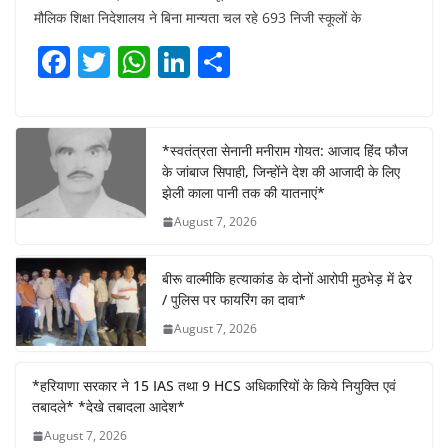
मौलिक शिक्षा निदेशालय ने बिना मान्यता चल रहे 693 निजी स्कूलों के
F
T
W
Li
S
a
w
h
n
h
c
itt
at
k
ar
e
er
s
e
e
*स्वतंत्रता सेनानी मनीराम गोयत: आजाद हिंद फौज
के जांबाज सिपाही, जिन्होंने देश की आजादी के लिए
b
A
dI
झेली काला पानी तक की यातनाएं*
o
p
n
August 7, 2026
o
p
k
बीरू वाल्मीकि हत्याकांड के दोनों आरोपी मुठभेड़ में ढेर
/ पुलिस पर फायरिंग का दावा*
August 7, 2026
*हरियाणा सरकार ने 15 IAS तथा 9 HCS अधिकारियों के किये नियुक्ति एवं
तबादले* *देखे तबादला आदेश*
August 7, 2026