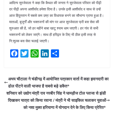
आदित्य सुरजेवाला ने कहा कि कैथल की जनता ने सुरजेवाला परिवार को पीढ़ी
दर पीढ़ी अपना आशीर्वाद हमेशा दिया है। उनके इसी आशीर्वाद व साथ से उन्हें
आज हिंदुस्तान में सबसे कम उम्र का विधायक बनने का सौभाग्य प्राप्त हुआ है।
माताओं, बुजुर्गों और भक्तजनों की मांग पर आज सुरजेवाला फ्री बस सेवा की
शुरुआत की है, जो हर महीने बाबा खाटू श्याम धाम जाएगी। हर गांव से सभी
भक्तजनों को लेकर जाएंगे। साथ ही हरिद्वार के लिए भी ठीक इसी तरह से
नि:शुल्क बस सेवा चलाई जाएगी।
F
T
W
Li
S
a
w
h
n
h
c
itt
at
k
ar
e
er
s
e
e
अभय चौटाला ने चंडीगढ़ में आयोजित पत्रकार वार्ता में कहा इमानदारी का
b
A
dI
ढोल पीटने वाली भाजपा है सबसे बड़े डकैत*
o
p
n
शनिवार को उद्योग मंत्री राव नरबीर सिंह ने घामड़ौज टोल प्लाजा से झंडी
o
p
दिखाकर यात्रा को किया रवाना / मंत्री ने भी साइकिल चलाकर युवाओं
को नशा मुक्त हरियाणा में योगदान देने के लिए किया प्रेरित*
k