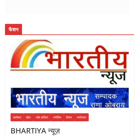
फैशन
कारोबार
खेल
जॉब करियर
ज्योतिष
फैशन
मनोरंजन
BHARTIYA न्यूज़