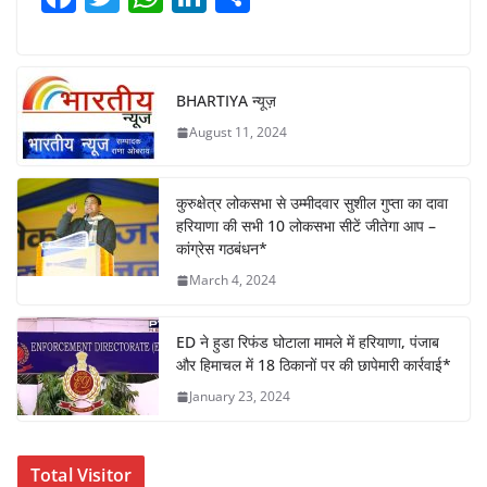
a
w
h
n
h
c
itt
at
k
ar
e
er
s
e
e
BHARTIYA न्यूज़
b
A
dI
August 11, 2024
o
p
n
o
p
कुरुक्षेत्र लोकसभा से उम्मीदवार सुशील गुप्ता का दावा
k
हरियाणा की सभी 10 लोकसभा सीटें जीतेगा आप –
कांग्रेस गठबंधन*
March 4, 2024
ED ने हुडा रिफंड घोटाला मामले में हरियाणा, पंजाब
और हिमाचल में 18 ठिकानों पर की छापेमारी कार्रवाई*
January 23, 2024
Total Visitor