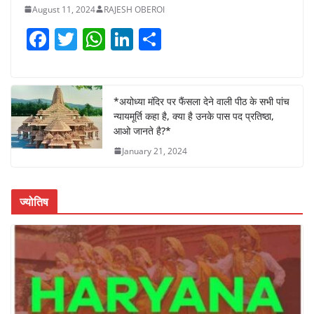
August 11, 2024
RAJESH OBEROI
F
T
W
Li
S
a
w
h
n
h
c
itt
at
k
ar
e
er
s
e
e
*अयोध्या मंदिर पर फैंसला देने वाली पीठ के सभी पांच
न्यायमूर्ति कहा है, क्या है उनके पास पद प्रतिष्ठा,
b
A
dI
आओ जानते है?*
o
p
n
January 21, 2024
o
p
k
ज्योतिष