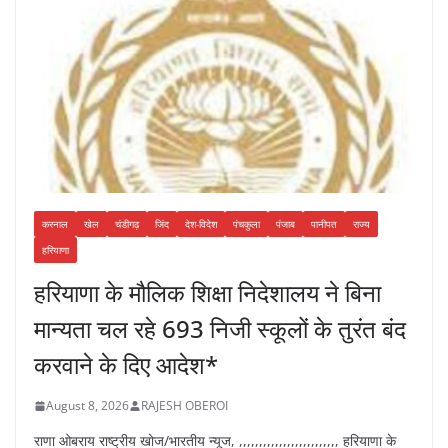
करनाल
खेल
चंडीगढ़
जिंद
देश-विदेश
पंचकुला
पंजाब
पानीपत
राज्य
हरियाणा
हरियाणा के मौलिक शिक्षा निदेशालय ने बिना
मान्यता चल रहे 693 निजी स्कूलों के तुरंत बंद
करवाने के दिए आदेश*
August 8, 2026
RAJESH OBEROI
राणा ओबराय राष्ट्रीय खोज/भारतीय न्यूज, ,,,,,,,,,,,,,,,,,,,,,,,,, हरियाणा के