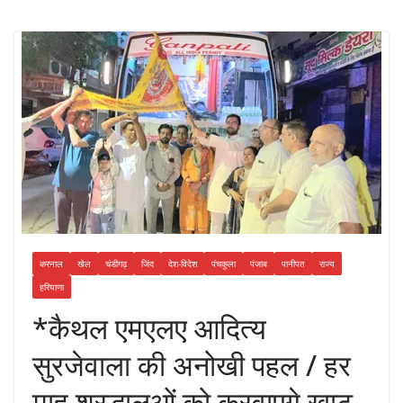
करनाल
खेल
चंडीगढ़
जिंद
देश-विदेश
पंचकुला
पंजाब
पानीपत
राज्य
हरियाणा
*कैथल एमएलए आदित्य
सुरजेवाला की अनोखी पहल / हर
माह श्रद्धालुओं को करवाएगे खाटू