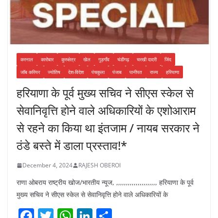
करनाल
कारोबार
कुरुक्षेत्र
खेल
गुड़गाँव
चंडीगढ़
चरखी दादरी
जिंद
जॉब करियर
ज्योतिष
देश-विदेश
पंचकुला
पंजाब
पानीपत
राज्य
हरियाणा
हरियाणा के पूर्व मुख्य सचिव ने सीएस स्केल से
सेवानिवृत्ति होने वाले अधिकारियों के एशोआराम
से रहने का किया था इंतजाम / नायब सरकार ने
ठंडे बस्ते में डाला प्रस्ताव!*
December 4, 2024
RAJESH OBEROI
राणा ओबराय राष्ट्रीय खोज/भारतीय न्यूज, ,,,,,,,,,,,,,,,,,,,,, हरियाणा के पूर्व
मुख्य सचिव ने सीएस स्केल से सेवानिवृत्ति होने वाले अधिकारियों के
F
T
W
Li
S