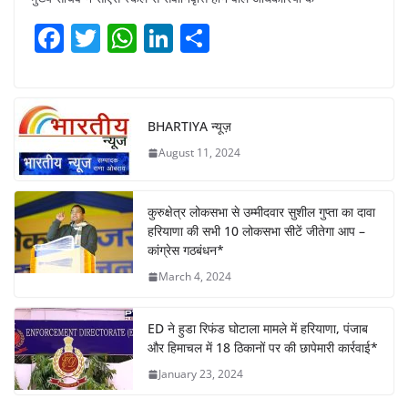
F
T
W
Li
S
a
w
h
n
h
c
itt
at
k
ar
e
er
s
e
e
BHARTIYA न्यूज़
b
A
dI
August 11, 2024
o
p
n
o
p
कुरुक्षेत्र लोकसभा से उम्मीदवार सुशील गुप्ता का दावा
k
हरियाणा की सभी 10 लोकसभा सीटें जीतेगा आप –
कांग्रेस गठबंधन*
March 4, 2024
ED ने हुडा रिफंड घोटाला मामले में हरियाणा, पंजाब
और हिमाचल में 18 ठिकानों पर की छापेमारी कार्रवाई*
January 23, 2024