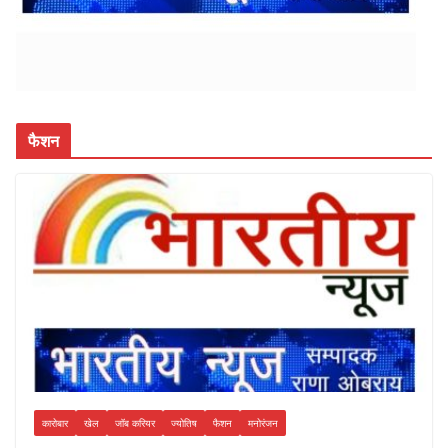
फैशन
कारोबार
खेल
जॉब करियर
ज्योतिष
फैशन
मनोरंजन