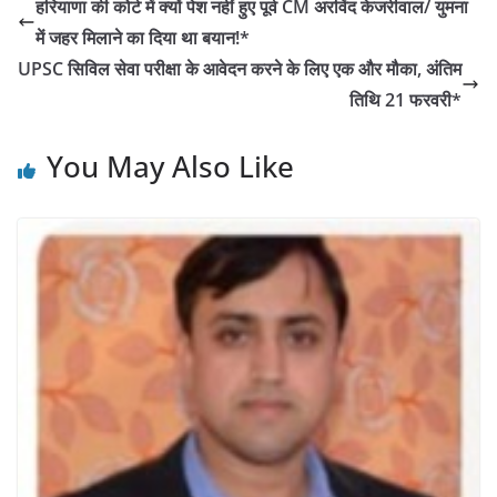
e
er
s
e
e
हरियाणा की कोर्ट में क्यों पेश नहीं हुए पूर्व CM अरविंद केजरीवाल/ युमना
b
A
dI
में जहर मिलाने का दिया था बयान!*
o
p
n
UPSC सिविल सेवा परीक्षा के आवेदन करने के लिए एक और मौका, अंतिम
o
p
तिथि 21 फरवरी*
k
You May Also Like