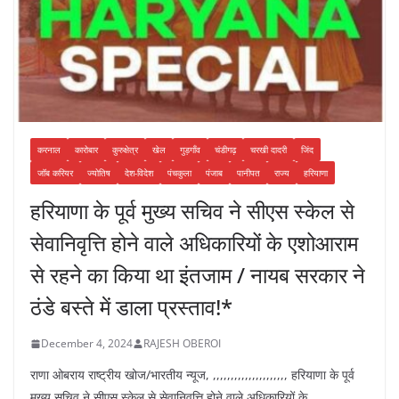
करनाल
कारोबार
कुरुक्षेत्र
खेल
गुड़गाँव
चंडीगढ़
चरखी दादरी
जिंद
जॉब करियर
ज्योतिष
देश-विदेश
पंचकुला
पंजाब
पानीपत
राज्य
हरियाणा
हरियाणा के पूर्व मुख्य सचिव ने सीएस स्केल से
सेवानिवृत्ति होने वाले अधिकारियों के एशोआराम
से रहने का किया था इंतजाम / नायब सरकार ने
ठंडे बस्ते में डाला प्रस्ताव!*
December 4, 2024
RAJESH OBEROI
राणा ओबराय राष्ट्रीय खोज/भारतीय न्यूज, ,,,,,,,,,,,,,,,,,,,,, हरियाणा के पूर्व
मुख्य सचिव ने सीएस स्केल से सेवानिवृत्ति होने वाले अधिकारियों के