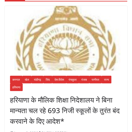
करनाल
खेल
चंडीगढ़
जिंद
देश-विदेश
पंचकुला
पंजाब
पानीपत
राज्य
हरियाणा
हरियाणा के मौलिक शिक्षा निदेशालय ने बिना
मान्यता चल रहे 693 निजी स्कूलों के तुरंत बंद
करवाने के दिए आदेश*