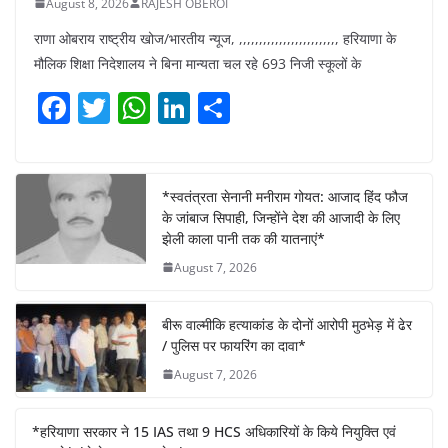
August 8, 2026
RAJESH OBEROI
राणा ओबराय राष्ट्रीय खोज/भारतीय न्यूज, ,,,,,,,,,,,,,,,,,,,,,,,,, हरियाणा के
मौलिक शिक्षा निदेशालय ने बिना मान्यता चल रहे 693 निजी स्कूलों के
F
T
W
Li
S
a
w
h
n
h
c
itt
at
k
ar
e
er
s
e
e
*स्वतंत्रता सेनानी मनीराम गोयत: आजाद हिंद फौज
के जांबाज सिपाही, जिन्होंने देश की आजादी के लिए
b
A
dI
झेली काला पानी तक की यातनाएं*
o
p
n
August 7, 2026
o
p
k
बीरू वाल्मीकि हत्याकांड के दोनों आरोपी मुठभेड़ में ढेर
/ पुलिस पर फायरिंग का दावा*
August 7, 2026
*हरियाणा सरकार ने 15 IAS तथा 9 HCS अधिकारियों के किये नियुक्ति एवं