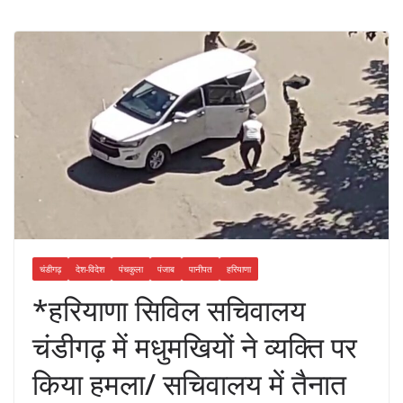
चंडीगढ़
देश-विदेश
पंचकुला
पंजाब
पानीपत
हरियाणा
*हरियाणा सिविल सचिवालय
चंडीगढ़ में मधुमखियों ने व्यक्ति पर
किया हमला/ सचिवालय में तैनात