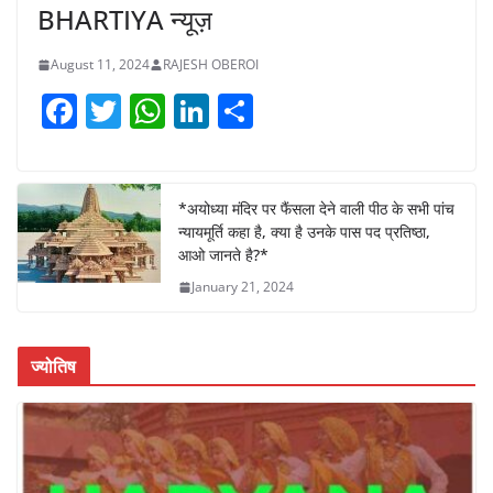
BHARTIYA न्यूज़
August 11, 2024
RAJESH OBEROI
F
T
W
Li
S
a
w
h
n
h
c
itt
at
k
ar
e
er
s
e
e
*अयोध्या मंदिर पर फैंसला देने वाली पीठ के सभी पांच
न्यायमूर्ति कहा है, क्या है उनके पास पद प्रतिष्ठा,
b
A
dI
आओ जानते है?*
o
p
n
January 21, 2024
o
p
k
ज्योतिष