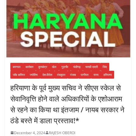
करनाल
कारोबार
कुरुक्षेत्र
खेल
गुड़गाँव
चंडीगढ़
चरखी दादरी
जिंद
जॉब करियर
ज्योतिष
देश-विदेश
पंचकुला
पंजाब
पानीपत
राज्य
हरियाणा
हरियाणा के पूर्व मुख्य सचिव ने सीएस स्केल से
सेवानिवृत्ति होने वाले अधिकारियों के एशोआराम
से रहने का किया था इंतजाम / नायब सरकार ने
ठंडे बस्ते में डाला प्रस्ताव!*
December 4, 2024
RAJESH OBEROI