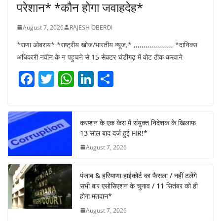
परेशान* *कौन होगा जवाहदेह*
August 7, 2026
RAJESH OBEROI
*राणा ओबराय* *राष्ट्रीय खोज/भारतीय न्यूज,* ,,,,,,,,,,,,,,,,,,,, *दानिक्स
अधिकारी नवीन के न पहुचने से 15 सेक्टर चंडीगढ़ में वोट ठीक करवाने
F
T
W
Li
S
a
w
h
n
h
c
itt
at
k
ar
e
er
s
e
e
करप्शन के एक केस में संयुक्त निदेशक के खिलाफ
13 साल बाद दर्ज हुई FIR!*
b
A
dI
August 7, 2026
o
p
n
o
p
पंजाब & हरियाणा हाईकोर्ट का फैसला / नहीं टलेंगे
k
सभी बार एसोसिएशन के चुनाव / 11 सितंबर को ही
होगा मतदान*
August 7, 2026