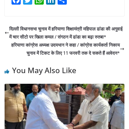
a
w
h
n
h
c
itt
at
k
ar
e
er
s
e
e
दिल्ली विधानसभा चुनाव में हरियाणा शिक्षामंत्री महिपाल ढांडा की अगुवाई
b
A
dI
में चार सीटो पर खिला कमल / संगठन में ढांडा का बढ़ा रुतबा*
o
p
n
हरियाणा कांग्रेस अध्यक्ष उदयभान ने कहा / कांग्रेस कार्यकर्ता निकाय
o
p
चुनाव में टिकट के लिए 11 फरवरी तक दे सकते हैं आवेदन*
k
You May Also Like