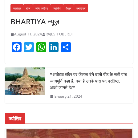
कारोबार
खेल
जॉब करियर
ज्योतिष
फैशन
मनोरंजन
BHARTIYA न्यूज़
August 11, 2024
RAJESH OBEROI
F
T
W
Li
S
a
w
h
n
h
c
itt
at
k
ar
e
er
s
e
e
*अयोध्या मंदिर पर फैंसला देने वाली पीठ के सभी पांच
न्यायमूर्ति कहा है, क्या है उनके पास पद प्रतिष्ठा,
b
A
dI
आओ जानते है?*
o
p
n
January 21, 2024
o
p
k
ज्योतिष