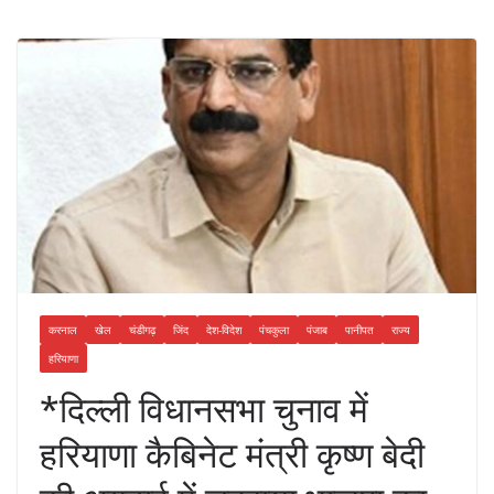
करनाल
खेल
चंडीगढ़
जिंद
देश-विदेश
पंचकुला
पंजाब
पानीपत
राज्य
हरियाणा
*दिल्ली विधानसभा चुनाव में
हरियाणा कैबिनेट मंत्री कृष्ण बेदी