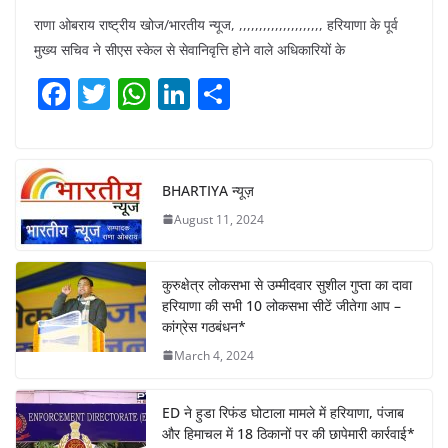
राणा ओबराय राष्ट्रीय खोज/भारतीय न्यूज, ,,,,,,,,,,,,,,,,,,,,, हरियाणा के पूर्व
मुख्य सचिव ने सीएस स्केल से सेवानिवृत्ति होने वाले अधिकारियों के
F
T
W
Li
S
a
w
h
n
h
c
itt
at
k
ar
e
er
s
e
e
BHARTIYA न्यूज़
b
A
dI
August 11, 2024
o
p
n
o
p
कुरुक्षेत्र लोकसभा से उम्मीदवार सुशील गुप्ता का दावा
k
हरियाणा की सभी 10 लोकसभा सीटें जीतेगा आप –
कांग्रेस गठबंधन*
March 4, 2024
ED ने हुडा रिफंड घोटाला मामले में हरियाणा, पंजाब
और हिमाचल में 18 ठिकानों पर की छापेमारी कार्रवाई*