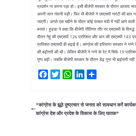
प्रदर्शन ना करना पड़ा हो। इसी बीजेपी सरकार के दौरान आजाद भार
अपनी जान गंवानी पड़ी। फिर भी बीजेपी ने एमएसपी गारंटी की बात नह
जाएगी। अगले एक महीने के भीतर कोई फसल मंडी में नहीं आने वाली है
बनता। हुड्डा ने कहा कि बीजेपी नीतिगत तौर पर एमएसपी के विरुद्ध
दौरान गेहूं की एमएसपी 126 प्रतिशत और धान की एमएसपी 143 प्रति
प्रतिशत एमएसपी ही बढ़ाई है। कांग्रेस की हरियाणा सरकार ने गन्ने
की बढ़ोत्तरी की थी। लेकिन बीजेपी ने गन्ने के रेट में सिर्फ 19 प
गुणा बढ़ी। जबकि बीजेपी सरकार के दौरान डेढ़ गुना भी बढ़ोत्तरी नहीं
F
T
W
Li
S
a
w
h
n
h
c
itt
at
k
ar
e
er
s
e
e
*कांग्रेस के झूठे दुष्प्रचार से जनता को सावधान करें कार्यकर
b
A
dI
कांग्रेस देश और प्रदेश के विकास के लिए घातक*
o
p
n
o
p