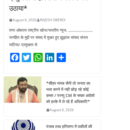
उठाया*
August 6, 2026
RAJESH OBEROI
राणा ओबराय राष्ट्रीय खोज/भारतीय न्यूज, ,,,,,,,,,,,,,,,,,,,,,
जनहित के मुद्दों पर संसद में मुखर हुए झुझारू सांसद संजय
भाटिया/ प्रमुखता से
F
T
W
Li
S
a
w
h
n
h
c
itt
at
k
ar
e
er
s
e
e
*सीएम नायब सैनी तो जनता का
भला करने में नही छोड़ रहे कोई
b
A
dI
कसर / परन्तु CM के सख्त आदेशो
o
p
n
को हल्के में ले रहे हैं अधिकारी!*
o
p
August 6, 2026
k
पंजाब तथा हरियाणा में वकीलों की