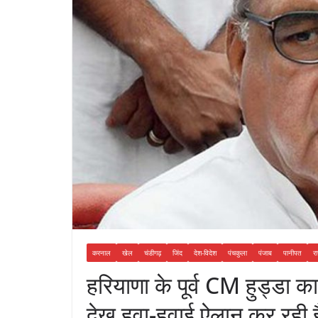
करनाल
खेल
चंडीगढ़
जिंद
देश-विदेश
पंचकुला
पंजाब
पानीपत
रा
हरियाणा के पूर्व CM हुड्डा क
देख हवा-हवाई ऐलान कर रही ह