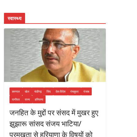
स्वास्थ्य
करनाल
खेल
चंडीगढ़
जिंद
देश-विदेश
पंचकुला
पंजाब
पानीपत
राज्य
हरियाणा
जनहित के मुद्दों पर संसद में मुखर हुए
झुझारू सांसद संजय भाटिया/
प्रमुखता से हरियाणा के विषयों को