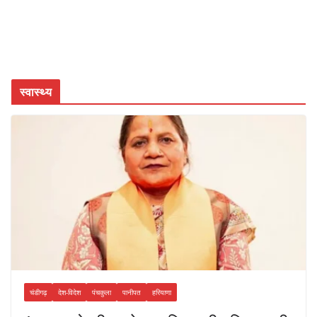
स्वास्थ्य
चंडीगढ़
देश-विदेश
पंचकुला
पानीपत
हरियाणा