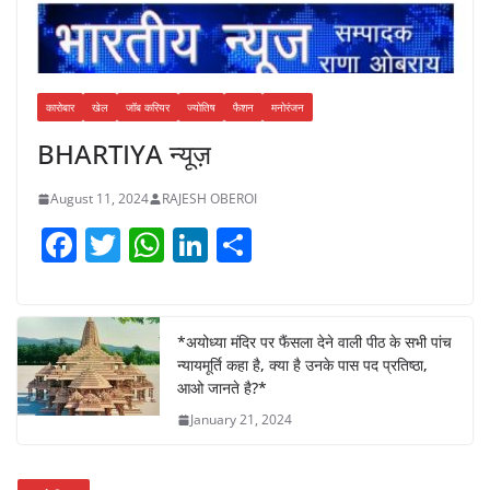
कारोबार
खेल
जॉब करियर
ज्योतिष
फैशन
मनोरंजन
BHARTIYA न्यूज़
August 11, 2024
RAJESH OBEROI
F
T
W
Li
S
a
w
h
n
h
c
itt
at
k
ar
e
er
s
e
e
*अयोध्या मंदिर पर फैंसला देने वाली पीठ के सभी पांच
न्यायमूर्ति कहा है, क्या है उनके पास पद प्रतिष्ठा,
b
A
dI
आओ जानते है?*
o
p
n
January 21, 2024
o
p
k