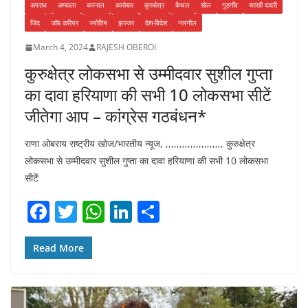
अपराध
अम्बाला
करनाल
कारोबार
कुरुक्षेत्र
कैथल
खेल
गुड़गाँव
चरखी दादरी
जिंद
जॉब करियर
ज्योतिष
झज्जर
देश-विदेश
नारनौल
March 4, 2024
RAJESH OBEROI
कुरुक्षेत्र लोकसभा से उम्मीदवार सुशील गुप्ता
का दावा हरियाणा की सभी 10 लोकसभा सीटें
जीतेगा आप – कांग्रेस गठबंधन*
राणा ओबराय राष्ट्रीय खोज/भारतीय न्यूज, ,,,,,,,,,,,,,,,,,,,,, कुरुक्षेत्र
लोकसभा से उम्मीदवार सुशील गुप्ता का दावा हरियाणा की सभी 10 लोकसभा
सीटें
F
T
W
Li
S
a
w
h
n
h
c
itt
at
k
ar
Read More
e
er
s
e
e
b
A
dI