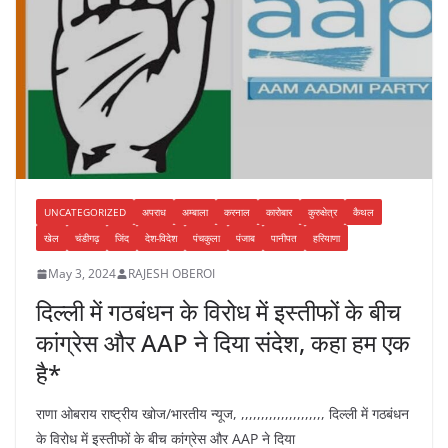
o
p
k
UNCATEGORIZED
अपराध
अम्बाला
करनाल
कारोबार
कुरुक्षेत्र
कैथल
खेल
चंडीगढ़
जिंद
देश-विदेश
पंचकुला
पंजाब
पानीपत
हरियाणा
May 3, 2024
RAJESH OBEROI
दिल्ली में गठबंधन के विरोध में इस्तीफों के बीच
कांग्रेस और AAP ने दिया संदेश, कहा हम एक
है*
राणा ओबराय राष्ट्रीय खोज/भारतीय न्यूज, ,,,,,,,,,,,,,,,,,,,,, दिल्ली में गठबंधन
के विरोध में इस्तीफों के बीच कांग्रेस और AAP ने दिया