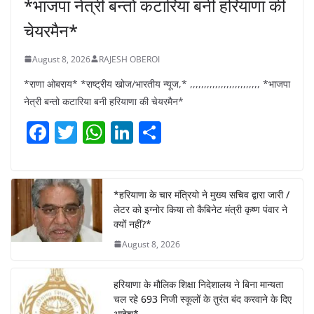
*भाजपा नेत्री बन्तो कटारिया बनी हरियाणा की
चेयरमैन*
August 8, 2026
RAJESH OBEROI
*राणा ओबराय* *राष्ट्रीय खोज/भारतीय न्यूज,* ,,,,,,,,,,,,,,,,,,,,,,,,, *भाजपा
नेत्री बन्तो कटारिया बनी हरियाणा की चेयरमैन*
F
T
W
Li
S
a
w
h
n
h
c
itt
at
k
ar
e
er
s
e
e
*हरियाणा के चार मंत्रियो ने मुख्य सचिव द्वारा जारी /
लेटर को इग्नोर किया तो कैबिनेट मंत्री कृष्ण पंवार ने
b
A
dI
क्यों नहीं?*
o
p
n
August 8, 2026
o
p
k
हरियाणा के मौलिक शिक्षा निदेशालय ने बिना मान्यता
चल रहे 693 निजी स्कूलों के तुरंत बंद करवाने के दिए
आदेश*