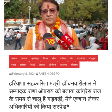
o
p
n
o
p
k
अपराध
करनाल
कुरुक्षेत्र
कैथल
खेल
चंडीगढ़
जिंद
देश-विदेश
पंचकुला
पंजाब
पानीपत
रेवाड़ी
रोहतक
सोनीपत
स्वास्थ्य
हरियाणा
February 8, 2024
RAJESH OBEROI
हरियाणा सहकारिता मंत्री डॉ बनवारीलाल ने
सम्पादक राणा ओबराय को बताया कांग्रेस राज
के समय से चालू है गड़बड़ी, मैने एक्शन लेकर
अधिकारियों को किया सस्पेंड*