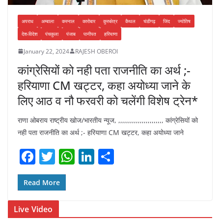
अपराध
अम्बाला
करनाल
कारोबार
कुरुक्षेत्र
कैथल
चंडीगढ़
जिंद
ज्योतिष
देश-विदेश
पंचकुला
पंजाब
पानीपत
हरियाणा
January 22, 2024
RAJESH OBEROI
कांग्रेसियों को नही पता राजनीति का अर्थ ;-
हरियाणा CM खट्टर, कहा अयोध्या जाने के
लिए आठ व नौ फरवरी को चलेंगी विशेष ट्रेन*
राणा ओबराय राष्ट्रीय खोज/भारतीय न्यूज, ,,,,,,,,,,,,,,,,,,,,,,, कांग्रेसियों को
नही पता राजनीति का अर्थ ;- हरियाणा CM खट्टर, कहा अयोध्या जाने
F
T
W
Li
S
a
w
h
n
h
c
itt
at
k
ar
Read More
e
er
s
e
e
Live Video
b
A
dI