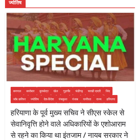
ज्योतिष
करनाल
कारोबार
कुरुक्षेत्र
खेल
गुड़गाँव
चंडीगढ़
चरखी दादरी
जिंद
जॉब करियर
ज्योतिष
देश-विदेश
पंचकुला
पंजाब
पानीपत
राज्य
हरियाणा
हरियाणा के पूर्व मुख्य सचिव ने सीएस स्केल से
सेवानिवृत्ति होने वाले अधिकारियों के एशोआराम
से रहने का किया था इंतजाम / नायब सरकार ने