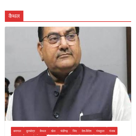
कैथल
करनाल
कुरुक्षेत्र
कैथल
खेल
चंडीगढ़
जिंद
देश-विदेश
पंचकुला
पंजाब