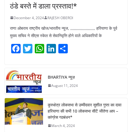
ठंडे बस्ते में डाला प्रस्ताव!*
December 4, 2024
RAJESH OBEROI
राणा ओबराय राष्ट्रीय खोज/भारतीय न्यूज, ,,,,,,,,,,,,,,,,,,,,, हरियाणा के पूर्व
मुख्य सचिव ने सीएस स्केल से सेवानिवृत्ति होने वाले अधिकारियों के
F
T
W
Li
S
a
w
h
n
h
c
itt
at
k
ar
e
er
s
e
e
BHARTIYA न्यूज़
b
A
dI
August 11, 2024
o
p
n
o
p
कुरुक्षेत्र लोकसभा से उम्मीदवार सुशील गुप्ता का दावा
k
हरियाणा की सभी 10 लोकसभा सीटें जीतेगा आप –
कांग्रेस गठबंधन*
March 4, 2024