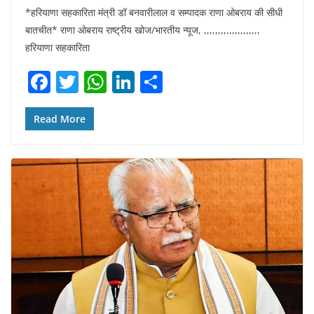
*हरियाणा सहकारिता मंत्री डॉ बनवारीलाल व सम्पादक राणा ओबराय की सीधी
बातचीत* राणा ओबराय राष्ट्रीय खोज/भारतीय न्यूज, ,,,,,,,,,,,,,,,,,,,,
हरियाणा सहकारिता
F
T
W
Li
S
a
w
h
n
h
c
itt
at
k
ar
Read More
e
er
s
e
e
b
A
dI
o
p
n
o
p
k