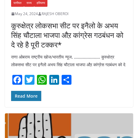
पानीपत
राज्य
हरियाणा
May 24, 2024
RAJESH OBEROI
कुरुक्षेत्र लोकसभा सीट पर इनैलो के अभय
सिंह चौटाला भाजपा औऱ कांग्रेस गठबंधन को
दे रहे है पूरी टक्कर*
राणा ओबराय राष्ट्रीय खोज/भारतीय न्यूज, ,,,,,,,,,,,,,,,,,,,,, कुरुक्षेत्र
लोकसभा सीट पर इनैलो अभय सिंह चौटाला भाजपा औऱ कांग्रेस गठबंधन को दे
F
T
W
Li
S
a
w
h
n
h
c
itt
at
k
ar
Read More
e
er
s
e
e
b
A
dI
o
p
n