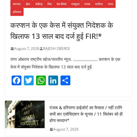
करनाल
खेल
चंडीगढ़
जिंद
देश-विदेश
पंचकुला
पंजाब
पानीपत
राज्य
हरियाणा
करप्शन के एक केस में संयुक्त निदेशक के
खिलाफ 13 साल बाद दर्ज हुई FIR!*
August 7, 2026
RAJESH OBEROI
राणा ओबराय राष्ट्रीय खोज/भारतीय न्यूज, ,,,,,,,,,,,,,,,,,,,, करप्शन के एक
केस में संयुक्त निदेशक के खिलाफ 13 साल बाद दर्ज हुई
F
T
W
Li
S
a
w
h
n
h
c
itt
at
k
ar
e
er
s
e
e
पंजाब & हरियाणा हाईकोर्ट का फैसला / नहीं टलेंगे
सभी बार एसोसिएशन के चुनाव / 11 सितंबर को ही
b
A
dI
होगा मतदान*
o
p
n
August 7, 2026