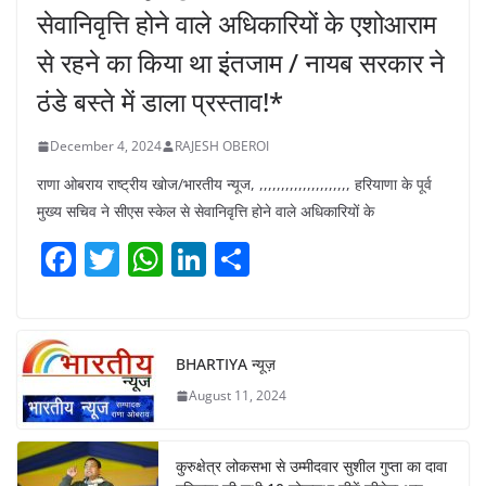
सेवानिवृत्ति होने वाले अधिकारियों के एशोआराम
से रहने का किया था इंतजाम / नायब सरकार ने
ठंडे बस्ते में डाला प्रस्ताव!*
December 4, 2024
RAJESH OBEROI
राणा ओबराय राष्ट्रीय खोज/भारतीय न्यूज, ,,,,,,,,,,,,,,,,,,,,, हरियाणा के पूर्व
मुख्य सचिव ने सीएस स्केल से सेवानिवृत्ति होने वाले अधिकारियों के
F
T
W
Li
S
a
w
h
n
h
c
itt
at
k
ar
e
er
s
e
e
BHARTIYA न्यूज़
b
A
dI
August 11, 2024
o
p
n
o
p
कुरुक्षेत्र लोकसभा से उम्मीदवार सुशील गुप्ता का दावा