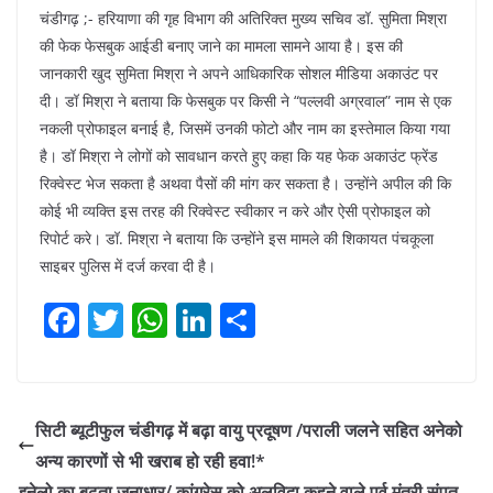
चंडीगढ़ ;- हरियाणा की गृह विभाग की अतिरिक्त मुख्य सचिव डॉ. सुमिता मिश्रा
की फेक फेसबुक आईडी बनाए जाने का मामला सामने आया है। इस की
जानकारी खुद सुमिता मिश्रा ने अपने आधिकारिक सोशल मीडिया अकाउंट पर
दी। डॉ मिश्रा ने बताया कि फेसबुक पर किसी ने “पल्लवी अग्रवाल” नाम से एक
नकली प्रोफाइल बनाई है, जिसमें उनकी फोटो और नाम का इस्तेमाल किया गया
है। डॉ मिश्रा ने लोगों को सावधान करते हुए कहा कि यह फेक अकाउंट फ्रेंड
रिक्वेस्ट भेज सकता है अथवा पैसों की मांग कर सकता है। उन्होंने अपील की कि
कोई भी व्यक्ति इस तरह की रिक्वेस्ट स्वीकार न करे और ऐसी प्रोफाइल को
रिपोर्ट करे। डॉ. मिश्रा ने बताया कि उन्होंने इस मामले की शिकायत पंचकूला
साइबर पुलिस में दर्ज करवा दी है।
F
T
W
Li
S
a
w
h
n
h
c
itt
at
k
ar
e
er
s
e
e
सिटी ब्यूटीफुल चंडीगढ़ में बढ़ा वायु प्रदूषण /पराली जलने सहित अनेको
b
A
dI
अन्य कारणों से भी खराब हो रही हवा!*
इनेलो का बढ़ता जनाधार/ कांग्रेस को अलविदा कहने वाले पूर्व मंत्री संपत