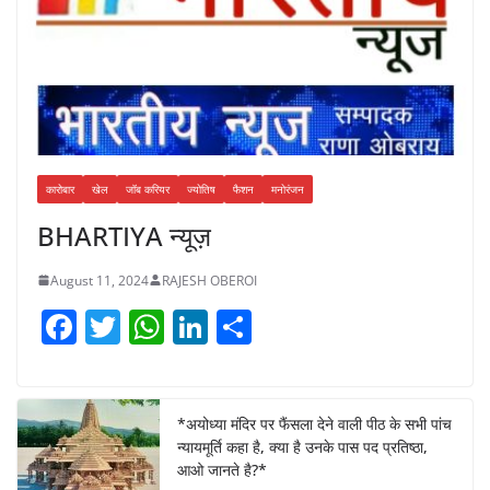
कारोबार
खेल
जॉब करियर
ज्योतिष
फैशन
मनोरंजन
BHARTIYA न्यूज़
August 11, 2024
RAJESH OBEROI
F
T
W
Li
S
a
w
h
n
h
c
itt
at
k
ar
e
er
s
e
e
*अयोध्या मंदिर पर फैंसला देने वाली पीठ के सभी पांच
न्यायमूर्ति कहा है, क्या है उनके पास पद प्रतिष्ठा,
b
A
dI
आओ जानते है?*