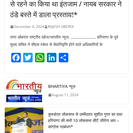
से रहने का किया था इंतजाम / नायब सरकार ने
ठंडे बस्ते में डाला प्रस्ताव!*
December 4, 2024
RAJESH OBEROI
राणा ओबराय राष्ट्रीय खोज/भारतीय न्यूज, ,,,,,,,,,,,,,,,,,,,,, हरियाणा के पूर्व
मुख्य सचिव ने सीएस स्केल से सेवानिवृत्ति होने वाले अधिकारियों के
F
T
W
Li
S
a
w
h
n
h
c
itt
at
k
ar
e
er
s
e
e
BHARTIYA न्यूज़
b
A
dI
August 11, 2024
o
p
n
o
p
कुरुक्षेत्र लोकसभा से उम्मीदवार सुशील गुप्ता का दावा
k
हरियाणा की सभी 10 लोकसभा सीटें जीतेगा आप –
कांग्रेस गठबंधन*