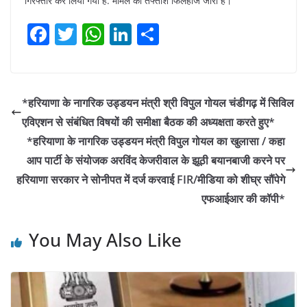
गिरफ्तार कर लिया गया है. मामले की तफ्तीश फिलहाज जारी है।
F
T
W
Li
S
a
w
h
n
h
c
itt
at
k
ar
e
er
s
e
e
*हरियाणा के नागरिक उड्डयन मंत्री श्री विपुल गोयल चंडीगढ़ में सिविल
b
A
dI
एविएशन से संबंधित विषयों की समीक्षा बैठक की अध्यक्षता करते हुए*
o
p
n
*हरियाणा के नागरिक उड्डयन मंत्री विपुल गोयल का खुलासा / कहा
o
p
आप पार्टी के संयोजक अरविंद केजरीवाल के झूठी बयानबाजी करने पर
हरियाणा सरकार ने सोनीपत में दर्ज करवाई FIR/मीडिया को शीघ्र सौंपेगे
k
एफआईआर की कॉपी*
You May Also Like