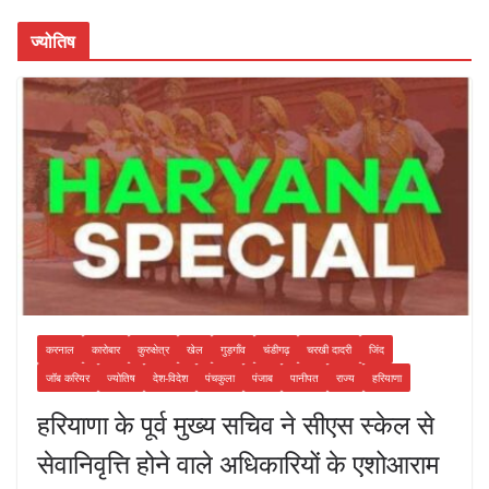
k
ज्योतिष
करनाल
कारोबार
कुरुक्षेत्र
खेल
गुड़गाँव
चंडीगढ़
चरखी दादरी
जिंद
जॉब करियर
ज्योतिष
देश-विदेश
पंचकुला
पंजाब
पानीपत
राज्य
हरियाणा
हरियाणा के पूर्व मुख्य सचिव ने सीएस स्केल से
सेवानिवृत्ति होने वाले अधिकारियों के एशोआराम