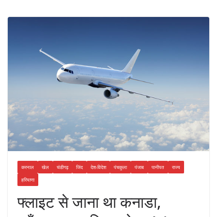
करनाल
खेल
चंडीगढ़
जिंद
देश-विदेश
पंचकुला
पंजाब
पानीपत
राज्य
हरियाणा
फ्लाइट से जाना था कनाडा,