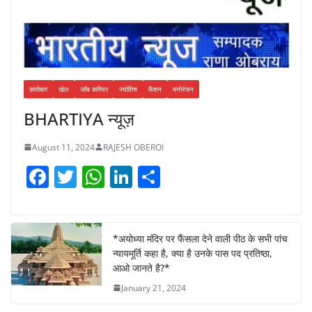
कारोबार
खेल
जॉब करियर
ज्योतिष
फैशन
मनोरंजन
BHARTIYA न्यूज़
August 11, 2024
RAJESH OBEROI
F
T
W
Li
S
a
w
h
n
h
c
itt
at
k
ar
e
er
s
e
e
*अयोध्या मंदिर पर फैंसला देने वाली पीठ के सभी पांच
न्यायमूर्ति कहा है, क्या है उनके पास पद प्रतिष्ठा,
b
A
dI
आओ जानते है?*
o
p
n
January 21, 2024
o
p