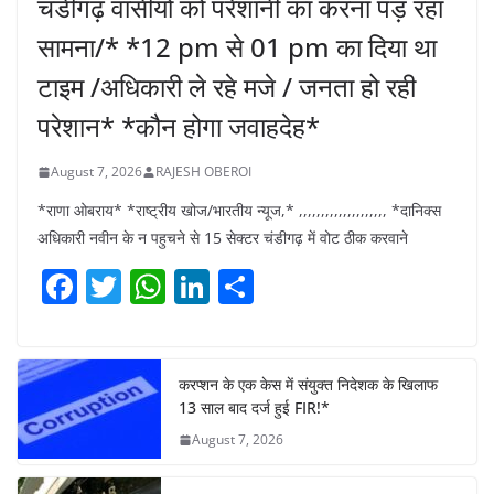
चंडीगढ़ वासीयो को परेशानी का करना पड़ रहा
सामना/* *12 pm से 01 pm का दिया था
टाइम /अधिकारी ले रहे मजे / जनता हो रही
परेशान* *कौन होगा जवाहदेह*
August 7, 2026
RAJESH OBEROI
*राणा ओबराय* *राष्ट्रीय खोज/भारतीय न्यूज,* ,,,,,,,,,,,,,,,,,,,, *दानिक्स
अधिकारी नवीन के न पहुचने से 15 सेक्टर चंडीगढ़ में वोट ठीक करवाने
F
T
W
Li
S
a
w
h
n
h
c
itt
at
k
ar
e
er
s
e
e
करप्शन के एक केस में संयुक्त निदेशक के खिलाफ
13 साल बाद दर्ज हुई FIR!*
b
A
dI
August 7, 2026
o
p
n