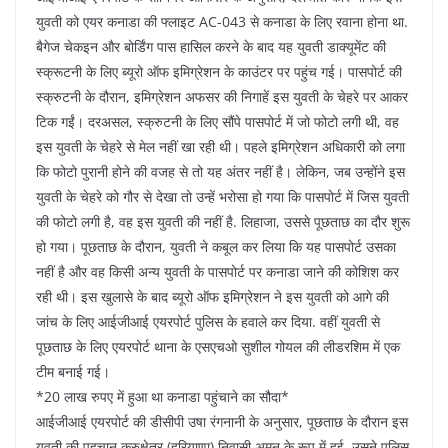
युवती को एयर कनाडा की फ्लाइट AC-043 से कनाडा के लिए रवाना होना था.
बैगेज चेकइन और बोर्डिंग पास हासिल करने के बाद यह युवती डाक्‍यूमेंट की
स्‍क्रूटनी के लिए ब्‍यूरो ऑफ इमिग्रेशन के काउंटर पर पहुंच गई। पासपोर्ट की
स्‍क्रुटनी के दौरान, इमिग्रेशन अफसर की निगाहें इस युवती के चेहरे पर आकर
टिक गईं। दरअसल, स्‍क्रुटनी के लिए सौंपे पासपोर्ट में जो फोटो लगी थी, वह
इस युवती के चेहरे से मेल नहीं खा रही थी। पहले इमिग्रेशन अधिकारी को लगा
कि फोटो पुरानी होने की वजह से तो यह अंतर नहीं है। लेकिन, जब उन्‍होंने इस
युवती के चेहरे को गौर से देखा तो उन्‍हें भरोसा हो गया कि पासपोर्ट में जिस युवती
की फोटो लगी है, वह इस युवती की नहीं है. लिहाजा, उससे पूछताछ का दौर शुरू
हो गया। पूछताछ के दौरान, युवती ने कबूल कर लिया कि यह पासपोर्ट उसका
नहीं है और वह किसी अन्‍य युवती के पासपोर्ट पर कनाडा जाने की कोशिश कर
रही थी। इस खुलासे के बाद ब्‍यूरो ऑफ इमिग्रेशन ने इस युवती को आगे की
जांच के लिए आईजीआई एयरपोर्ट पुलिस के हवाले कर दिया. वहीं युवती से
पूछताछ के लिए एयरपोर्ट थाना के एसएचओ सुशील गोयल की लीडरशिम में एक
टीम बनाई गई।
*20 लाख रुपए में हुआ था कनाडा पहुंचाने का सौदा*
आईजीआई एयरपोर्ट की डीसीपी उषा रंगनानी के अनुसार, पूछताछ के दौरान इस
युवती की पहचान कुरुक्षेत्र (हरियाणा) निवासी अमन के रूप में हुई. उसने पुलिस