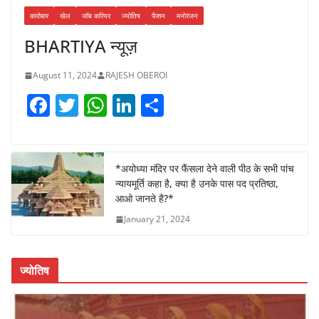
कारोबार
खेल
जॉब करियर
ज्योतिष
फैशन
मनोरंजन
BHARTIYA न्यूज़
August 11, 2024
RAJESH OBEROI
F
T
W
Li
S
a
w
h
n
h
c
itt
at
k
ar
e
er
s
e
e
*अयोध्या मंदिर पर फैंसला देने वाली पीठ के सभी पांच
न्यायमूर्ति कहा है, क्या है उनके पास पद प्रतिष्ठा,
b
A
dI
आओ जानते है?*
o
p
n
January 21, 2024
o
p
k
ज्योतिष