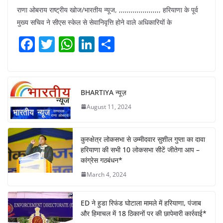
राणा ओबराय राष्ट्रीय खोज/भारतीय न्यूज, ,,,,,,,,,,,,,,,,,,,,, हरियाणा के पूर्व
मुख्य सचिव ने सीएस स्केल से सेवानिवृत्ति होने वाले अधिकारियों के
F
T
W
Li
S
a
w
h
n
h
c
itt
at
k
ar
e
er
s
e
e
BHARTIYA न्यूज़
b
A
dI
August 11, 2024
o
p
n
o
p
कुरुक्षेत्र लोकसभा से उम्मीदवार सुशील गुप्ता का दावा
k
हरियाणा की सभी 10 लोकसभा सीटें जीतेगा आप –
कांग्रेस गठबंधन*
March 4, 2024
ED ने हुडा रिफंड घोटाला मामले में हरियाणा, पंजाब
और हिमाचल में 18 ठिकानों पर की छापेमारी कार्रवाई*