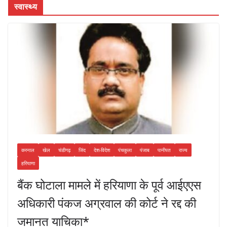
स्वास्थ्य
करनाल
खेल
चंडीगढ़
जिंद
देश-विदेश
पंचकुला
पंजाब
पानीपत
राज्य
हरियाणा
बैंक घोटाला मामले में हरियाणा के पूर्व आईएएस
अधिकारी पंकज अग्रवाल की कोर्ट ने रद्द की
जमानत याचिका*