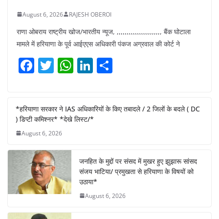
August 6, 2026
RAJESH OBEROI
राणा ओबराय राष्ट्रीय खोज/भारतीय न्यूज, ,,,,,,,,,,,,,,,,,,,,,,, बैंक घोटाला
मामले में हरियाणा के पूर्व आईएएस अधिकारी पंकज अग्रवाल की कोर्ट ने
F
T
W
Li
S
a
w
h
n
h
c
itt
at
k
ar
e
er
s
e
e
*हरियाणा सरकार ने IAS अधिकारियों के किए तबादले / 2 जिलों के बदले ( DC
) डिप्टी कमिश्नर* *देखे लिस्ट/*
b
A
dI
August 6, 2026
o
p
n
o
p
जनहित के मुद्दों पर संसद में मुखर हुए झुझारू सांसद
k
संजय भाटिया/ प्रमुखता से हरियाणा के विषयों को
उठाया*
August 6, 2026