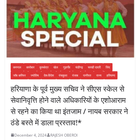
करनाल
कारोबार
कुरुक्षेत्र
खेल
गुड़गाँव
चंडीगढ़
चरखी दादरी
जिंद
जॉब करियर
ज्योतिष
देश-विदेश
पंचकुला
पंजाब
पानीपत
राज्य
हरियाणा
हरियाणा के पूर्व मुख्य सचिव ने सीएस स्केल से
सेवानिवृत्ति होने वाले अधिकारियों के एशोआराम
से रहने का किया था इंतजाम / नायब सरकार ने
ठंडे बस्ते में डाला प्रस्ताव!*
December 4, 2024
RAJESH OBEROI