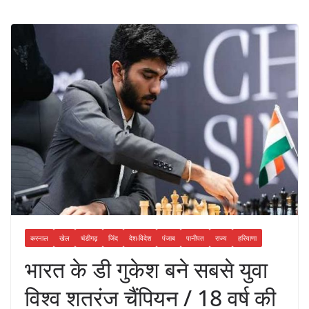
करनाल
खेल
चंडीगढ़
जिंद
देश-विदेश
पंजाब
पानीपत
राज्य
हरियाणा
भारत के डी गुकेश बने सबसे युवा
विश्व शतरंज चैंपियन / 18 वर्ष की