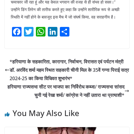
चमत्कार जी रहा हूं और यह केवल भगवान की वजह से ही संभव हो सका।”
उन्होंने डिंग लिरेन की तारीफ करते हुए कहा कि उन्होंने शारीरिक रूप से अच्छी
स्थिति में नहीं होने के बावजूद इस मैच में जो संघर्ष किया, वह सराहनीय है।
F
T
W
Li
S
a
w
h
n
h
c
itt
at
k
ar
e
er
s
e
e
*हरियाणा के सहकारिता, कारागार, निर्वाचन, विरासत एवं पर्यटन मंत्री
b
A
dI
डॉ. अरविंद शर्मा महम स्थित सहकारी चीनी मिल के 35वें गन्ना पिराई सत्र
o
p
n
2024-25 का किया विधिवत शुभारंभ*
o
p
हरियाणा राज्यसभा सीट पर भाजपा का निर्विरोध कब्जा/ राज्यसभा सांसद
चुनी गई रेखा शर्मा/ कांग्रेस ने नहीं उतारा था प्रत्याशी*
k
You May Also Like