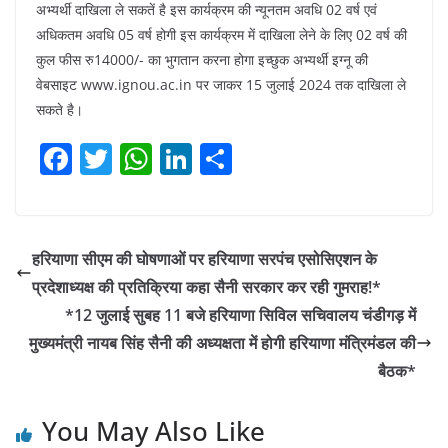
अभ्यर्थी दाखिला ले सकतें है इस कार्यक्रम की न्यूनतम अवधि 02 वर्ष एवं
अधिकतम अवधि 05 वर्ष होगी इस कार्यक्रम में दाखिला लेने के लिए 02 वर्ष की
कुल फीस रु14000/- का भुगतान करना होगा इच्छुक अभ्यर्थी इग्नू की
वेबसाइट www.ignou.ac.in पर जाकर 15 जुलाई 2024 तक दाखिला ले
सकते है।
F
T
W
Li
S
a
w
h
n
h
c
itt
at
k
ar
e
er
s
e
e
हरियाणा सीएम की घोषणाओं पर हरियाणा सरपंच एसोसिएशन के
b
A
dI
प्रदेशाध्यक्ष की प्रतिक्रिया कहा सैनी सरकार कर रही गुमराह!*
o
p
n
*12 जुलाई सुबह 11 बजे हरियाणा सिविल सचिवालय चंडीगड़ में
o
p
मुख्यमंत्री नायब सिंह सैनी की अध्यक्षता में होगी हरियाणा मंत्रिमंडल की
बैठक*
k
You May Also Like