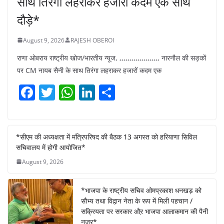
साथ तिरंगा लहराकर हजारों कदम एक साथ
दौड़े*
August 9, 2026
RAJESH OBEROI
राणा ओबराय राष्ट्रीय खोज/भारतीय न्यूज, ,,,,,,,,,,,,,,,,,,,, नारनौल की सड़कों
पर CM नायब सैनी के साथ तिरंगा लहराकर हजारों कदम एक
F
T
W
Li
S
a
w
h
n
h
c
itt
at
k
ar
e
er
s
e
e
*सीएम की अध्यक्षता में मंत्रिपरिषद की बैठक 13 अगस्त को हरियाणा सिविल
सचिवालय में होगी आयोजित*
b
A
dI
August 9, 2026
o
p
n
o
p
*भाजपा के राष्ट्रीय सचिव ओमप्रकाश धनखड़ को
k
सौभ्य तथा विद्वान नेता के रूप में मिली पहचान /
सक्रियता पर सरकार औऱ भाजपा आलाकमान की पैनी
नजर*