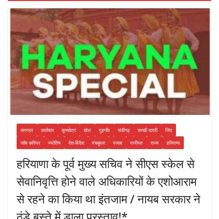
करनाल
कारोबार
कुरुक्षेत्र
खेल
गुड़गाँव
चंडीगढ़
चरखी दादरी
जिंद
जॉब करियर
ज्योतिष
देश-विदेश
पंचकुला
पंजाब
पानीपत
राज्य
हरियाणा
हरियाणा के पूर्व मुख्य सचिव ने सीएस स्केल से
सेवानिवृत्ति होने वाले अधिकारियों के एशोआराम
से रहने का किया था इंतजाम / नायब सरकार ने
ठंडे बस्ते में डाला प्रस्ताव!*