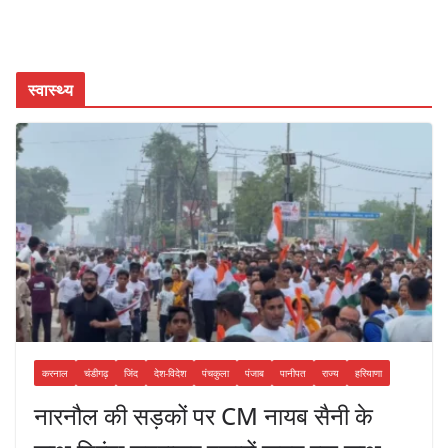
स्वास्थ्य
करनाल
चंडीगढ़
जिंद
देश-विदेश
पंचकुला
पंजाब
पानीपत
राज्य
हरियाणा
नारनौल की सड़कों पर CM नायब सैनी के