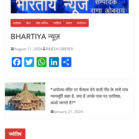
कारोबार
खेल
जॉब करियर
ज्योतिष
फैशन
मनोरंजन
BHARTIYA न्यूज़
August 11, 2024
RAJESH OBEROI
F
T
W
Li
S
a
w
h
n
h
c
itt
at
k
ar
e
er
s
e
e
*अयोध्या मंदिर पर फैंसला देने वाली पीठ के सभी पांच
न्यायमूर्ति कहा है, क्या है उनके पास पद प्रतिष्ठा,
b
A
dI
आओ जानते है?*
o
p
n
January 21, 2024
o
p
k
ज्योतिष