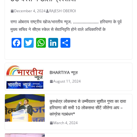
December 4, 2024
RAJESH OBEROI
राणा ओबराय राष्ट्रीय खोज/भारतीय न्यूज, ,,,,,,,,,,,,,,,,,,,,, हरियाणा के पूर्व
मुख्य सचिव ने सीएस स्केल से सेवानिवृत्ति होने वाले अधिकारियों के
F
T
W
Li
S
a
w
h
n
h
c
itt
at
k
ar
e
er
s
e
e
BHARTIYA न्यूज़
b
A
dI
August 11, 2024
o
p
n
o
p
कुरुक्षेत्र लोकसभा से उम्मीदवार सुशील गुप्ता का दावा
k
हरियाणा की सभी 10 लोकसभा सीटें जीतेगा आप –
कांग्रेस गठबंधन*
March 4, 2024