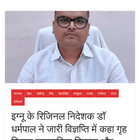
करनाल
खेल
चंडीगढ़
जिंद
देश-विदेश
पंचकुला
पंजाब
पानीपत
राज्य
हरियाणा
इग्नू के रिजिनल निदेशक डॉ
धर्मपाल ने जारी विज्ञप्ति में कहा गृह